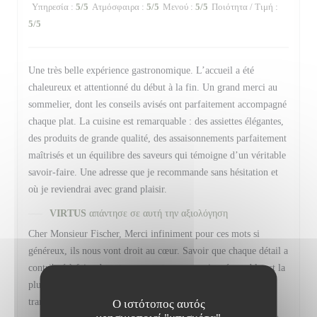
Υπηρεσία
:
5
/5
Ατμόσφαιρα
:
5
/5
Μενού
:
5
/5
Ποιότητα / Τιμή
:
5
/5
Une très belle expérience gastronomique. L’accueil a été
chaleureux et attentionné du début à la fin. Un grand merci au
sommelier, dont les conseils avisés ont parfaitement accompagné
chaque plat. La cuisine est remarquable : des assiettes élégantes,
des produits de grande qualité, des assaisonnements parfaitement
maîtrisés et un équilibre des saveurs qui témoigne d’un véritable
savoir-faire. Une adresse que je recommande sans hésitation et
où je reviendrai avec grand plaisir.
VIRTUS
απάντησε σε αυτή την αξιολόγηση
Cher Monsieur Fischer, Merci infiniment pour ces mots si
généreux, ils nous vont droit au cœur. Savoir que chaque détail a
contribué à faire de votre moment un souvenir mémorable est la
plus belle des récompenses pour toute notre équipe, et nous
transmettrons bien sûr vos compliments à Baptiste, notre
Ο ιστότοπος αυτός