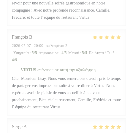
revoir pour une nouvelle soirée gastronomique en notre
compagnie ! Avec notre profonde reconnaissance, Camille,
Frédéric et toute l' équipe du restaurant Virtus
François
B
2026-07-07
- 20:00 - καλεσμένοι 2
Υπηρεσία
:
5
/5
Ατμόσφαιρα
:
4
/5
Μενού
:
5
/5
Ποιότητα / Τιμή
:
4
/5
VIRTUS
απάντησε σε αυτή την αξιολόγηση
Cher Monsieur Bray, Nous vous remercions d'avoir pris le temps
de partager vos impressions suite à votre diner à Virtus. Nous
espérons avoir le plaisir de vous accueillir à nouveau
prochainement, Bien chaleureusement, Camille, Frédéric et toute
l' équipe du restaurant Virtus
Serge
A