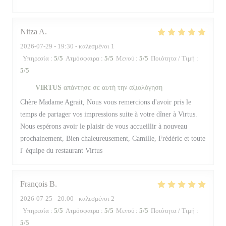
Nitza
A
2026-07-29
- 19:30 - καλεσμένοι 1
Υπηρεσία
:
5
/5
Ατμόσφαιρα
:
5
/5
Μενού
:
5
/5
Ποιότητα / Τιμή
:
5
/5
VIRTUS
απάντησε σε αυτή την αξιολόγηση
Chère Madame Agrait, Nous vous remercions d'avoir pris le
temps de partager vos impressions suite à votre dîner à Virtus.
Nous espérons avoir le plaisir de vous accueillir à nouveau
prochainement, Bien chaleureusement, Camille, Frédéric et toute
l' équipe du restaurant Virtus
François
B
2026-07-25
- 20:00 - καλεσμένοι 2
Υπηρεσία
:
5
/5
Ατμόσφαιρα
:
5
/5
Μενού
:
5
/5
Ποιότητα / Τιμή
:
5
/5