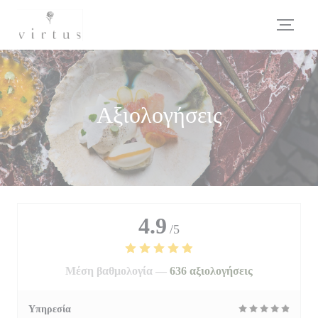
Πίνακας διαχείρισης "Μπισκότων" (Cookies)
Αξιολογήσεις
4.9
/5
Μέση βαθμολογία —
636 αξιολογήσεις
Υπηρεσία