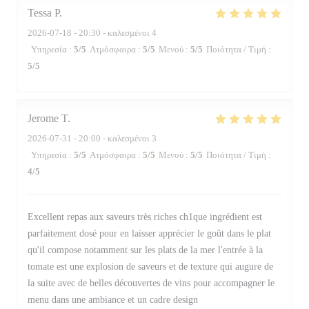
Tessa
P
2026-07-18
- 20:30 - καλεσμένοι 4
Υπηρεσία
:
5
/5
Ατμόσφαιρα
:
5
/5
Μενού
:
5
/5
Ποιότητα / Τιμή
:
5
/5
Jerome
T
2026-07-31
- 20:00 - καλεσμένοι 3
Υπηρεσία
:
5
/5
Ατμόσφαιρα
:
5
/5
Μενού
:
5
/5
Ποιότητα / Τιμή
:
4
/5
Excellent repas aux saveurs très riches ch1que ingrédient est
parfaitement dosé pour en laisser apprécier le goût dans le plat
qu'il compose notamment sur les plats de la mer l'entrée à la
tomate est une explosion de saveurs et de texture qui augure de
la suite avec de belles découvertes de vins pour accompagner le
menu dans une ambiance et un cadre design