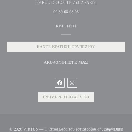
((ανοίγει σε νέο παρ
29 RUE DE COTTE 75012 PARIS
09 80 68 08 08
ΚΡΆΤΗΣΗ
ΚΆΝΤΕ ΚΡΆΤΗΣΗ ΤΡΑΠΕΖΙΟΎ
ΑΚΟΛΟΥΘΉΣΤΕ ΜΑΣ
Facebook ((ανοίγει σε νέο παράθυρο))
Instagram ((ανοίγει σε νέο παρ
ΕΝΗΜΕΡΩΤΙΚΌ ΔΕΛΤΊΟ
© 2026 VIRTUS — Η ιστοσελίδα του εστιατορίου δημιουργήθηκε