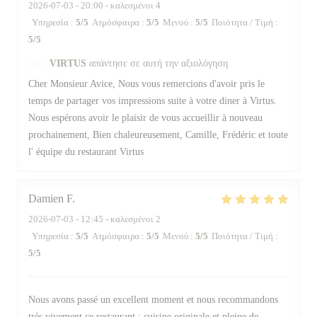
2026-07-03
- 20:00 - καλεσμένοι 4
Υπηρεσία
:
5
/5
Ατμόσφαιρα
:
5
/5
Μενού
:
5
/5
Ποιότητα / Τιμή
:
5
/5
VIRTUS
απάντησε σε αυτή την αξιολόγηση
Cher Monsieur Avice, Nous vous remercions d'avoir pris le
temps de partager vos impressions suite à votre diner à Virtus.
Nous espérons avoir le plaisir de vous accueillir à nouveau
prochainement, Bien chaleureusement, Camille, Frédéric et toute
l' équipe du restaurant Virtus
Damien
F
2026-07-03
- 12:45 - καλεσμένοι 2
Υπηρεσία
:
5
/5
Ατμόσφαιρα
:
5
/5
Μενού
:
5
/5
Ποιότητα / Τιμή
:
5
/5
Nous avons passé un excellent moment et nous recommandons
très vivement ce restaurant : cuisine originale et pleine de