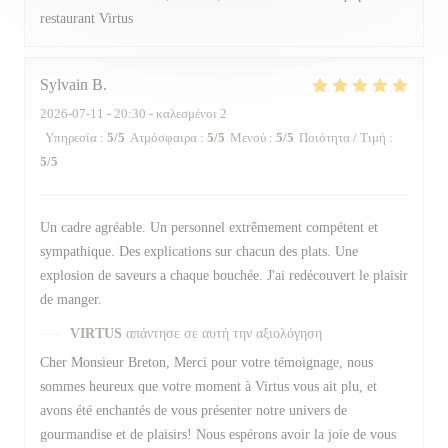
restaurant Virtus
Sylvain
B
2026-07-11
- 20:30 - καλεσμένοι 2
Υπηρεσία
:
5
/5
Ατμόσφαιρα
:
5
/5
Μενού
:
5
/5
Ποιότητα / Τιμή
:
5
/5
Un cadre agréable. Un personnel extrêmement compétent et
sympathique. Des explications sur chacun des plats. Une
explosion de saveurs a chaque bouchée. J'ai redécouvert le plaisir
de manger.
VIRTUS
απάντησε σε αυτή την αξιολόγηση
Cher Monsieur Breton, Merci pour votre témoignage, nous
sommes heureux que votre moment à Virtus vous ait plu, et
avons été enchantés de vous présenter notre univers de
gourmandise et de plaisirs! Nous espérons avoir la joie de vous