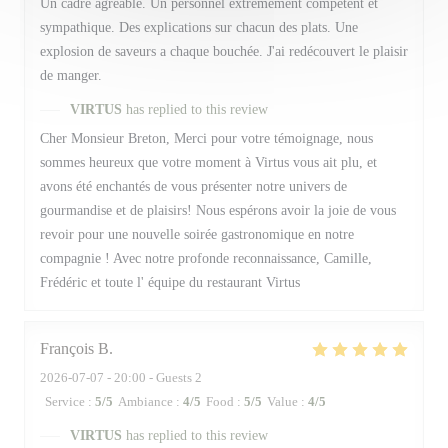
Un cadre agréable. Un personnel extrêmement compétent et
sympathique. Des explications sur chacun des plats. Une
explosion de saveurs a chaque bouchée. J'ai redécouvert le plaisir
de manger.
VIRTUS
has replied to this review
Cher Monsieur Breton, Merci pour votre témoignage, nous
sommes heureux que votre moment à Virtus vous ait plu, et
avons été enchantés de vous présenter notre univers de
gourmandise et de plaisirs! Nous espérons avoir la joie de vous
revoir pour une nouvelle soirée gastronomique en notre
compagnie ! Avec notre profonde reconnaissance, Camille,
Frédéric et toute l' équipe du restaurant Virtus
François
B
2026-07-07
- 20:00 - Guests 2
Service
:
5
/5
Ambiance
:
4
/5
Food
:
5
/5
Value
:
4
/5
VIRTUS
has replied to this review