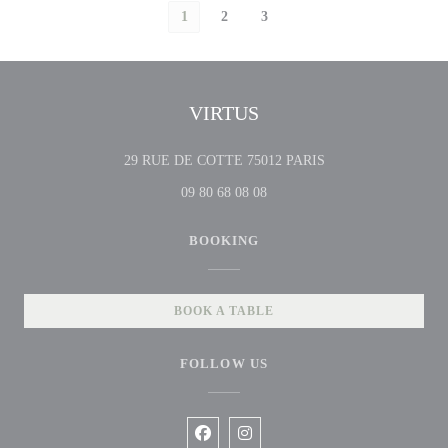
1
2
3
VIRTUS
((opens in a new win
29 RUE DE COTTE 75012 PARIS
09 80 68 08 08
BOOKING
BOOK A TABLE
FOLLOW US
Facebook ((opens in a new window))
Instagram ((opens in a new win