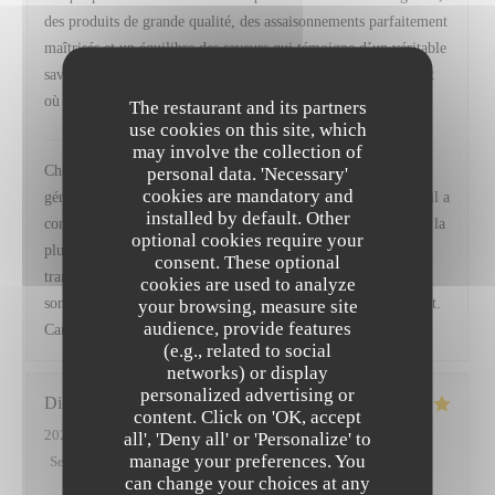
des produits de grande qualité, des assaisonnements parfaitement
maîtrisés et un équilibre des saveurs qui témoigne d’un véritable
savoir-faire. Une adresse que je recommande sans hésitation et
où je reviendrai avec grand plaisir.
The restaurant and its partners
use cookies on this site, which
VIRTUS
has replied to this review
may involve the collection of
Cher Monsieur Fischer, Merci infiniment pour ces mots si
personal data. 'Necessary'
cookies are mandatory and
généreux, ils nous vont droit au cœur. Savoir que chaque détail a
installed by default. Other
contribué à faire de votre moment un souvenir mémorable est la
optional cookies require your
plus belle des récompenses pour toute notre équipe, et nous
consent. These optional
transmettrons bien sûr vos compliments à Baptiste, notre
cookies are used to analyze
sommelier. Nous serons ravis de vous retrouver prochainement.
your browsing, measure site
audience, provide features
Camille, Frédéric et toute l' équipe de Virtus
(e.g., related to social
networks) or display
personalized advertising or
Didier
A
content. Click on 'OK, accept
2026-07-11
- 19:45 - Guests 2
all', 'Deny all' or 'Personalize' to
manage your preferences. You
Service
:
5
/5
Ambiance
:
4
/5
Food
:
5
/5
Value
:
5
/5
can change your choices at any