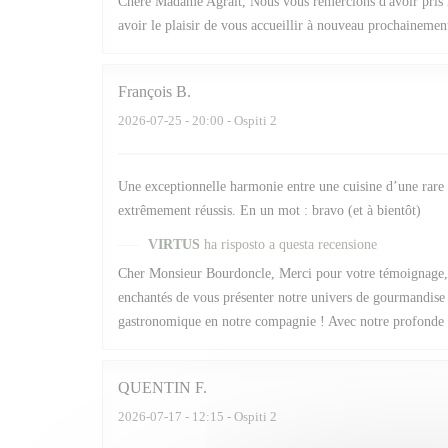
Chère Madame Agrait, Nous vous remercions d'avoir pris le
avoir le plaisir de vous accueillir à nouveau prochainemen
François
B
2026-07-25
- 20:00 - Ospiti 2
Une exceptionnelle harmonie entre une cuisine d’une rare él
extrêmement réussis. En un mot : bravo (et à bientôt)
VIRTUS
ha risposto a questa recensione
Cher Monsieur Bourdoncle, Merci pour votre témoignage, 
enchantés de vous présenter notre univers de gourmandise e
gastronomique en notre compagnie ! Avec notre profonde re
QUENTIN
F
2026-07-17
- 12:15 - Ospiti 2