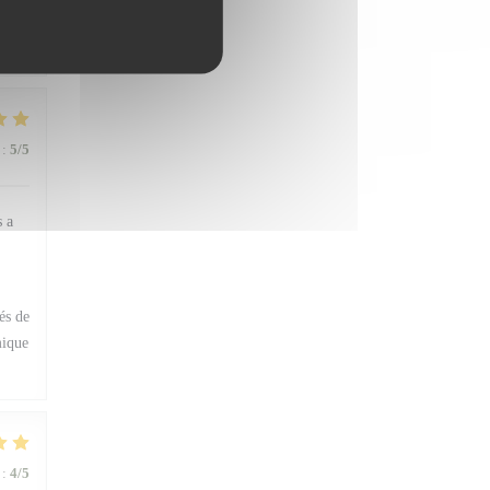
:
5
/5
s a
és de
mique
:
4
/5