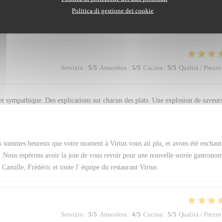
 votre enthousiasme et votre satisfaction pour ce dîner à Virtus, et vous
Politica di gestione dei cookie
 Bien Chaleureusement, Camille, Frédéric et toute l' équipe du restaurant Virtus
Servizio
:
5
/5
Atmosfera
:
5
/5
Cucina
:
5
/5
Qualità / Prezzo
 sympathique. Des explications sur chacun des plats. Une explosion de saveur
 sommes heureux que votre moment à Virtus vous ait plu, et avons été enchant
s! Nous espérons avoir la joie de vous revoir pour une nouvelle soirée gastrono
amille, Frédéric et toute l' équipe du restaurant Virtus
Servizio
:
5
/5
Atmosfera
:
4
/5
Cucina
:
5
/5
Qualità / Prezzo