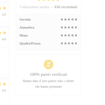
Valutazione media —
636 recensioni
:
5
/5
Servizio
Atmosfera
Menu
:
4
/5
Qualità/Prezzo
e
100% pareri verificati
Hanno dato il loro parere solo i clienti
che hanno prenotato
:
5
/5