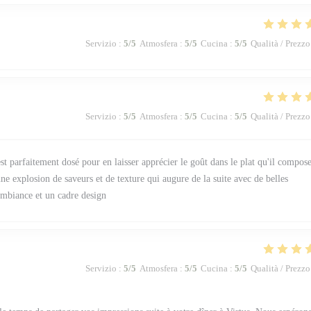
Servizio
:
5
/5
Atmosfera
:
5
/5
Cucina
:
5
/5
Qualità / Prezzo
Servizio
:
5
/5
Atmosfera
:
5
/5
Cucina
:
5
/5
Qualità / Prezzo
st parfaitement dosé pour en laisser apprécier le goût dans le plat qu'il compos
une explosion de saveurs et de texture qui augure de la suite avec de belles
mbiance et un cadre design
Servizio
:
5
/5
Atmosfera
:
5
/5
Cucina
:
5
/5
Qualità / Prezzo