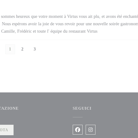
sommes heureux que votre moment à Virtus vous ait plu, et avons été enchanté
s! Nous espérons avoir la joie de vous revoir pour une nouvelle soirée gastrono
amille, Frédéric et toute l' équipe du restaurant Virtus
1
2
3
TAZIONE
SEGUICI
))
OTA
Facebook ((apre una nuova fine
Instagram ((apre una nuo