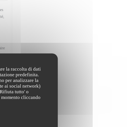
es
té,
ire
us
re la raccolta di dati
tazione predefinita.
no per analizzare la
te ai social network)
:
5
/5
Rifiuta tutto' o
asi momento cliccando
ue