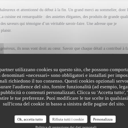
haleureux et attentionné du début à la fin. Un grand merci au sommelier, dont l
 cuisine est remarquable : des assiettes élégantes, des produits de grande quali
 des saveurs qui témoigne d’un véritable savoir-faire. Une adresse que je
plaisir.
énéreux, ils nous vont droit au cœur. Savoir que chaque détail a contribué à fa
es récompenses pour toute notre équipe, et nous transmettrons bien sûr vos
s de vous retrouver prochainement. Camille, Frédéric et toute l' équipe de Virt
i partner utilizzano cookies su questo sito, che possono comporta
s denominati «necessari» sono obbligatori e installati per impos
nali richiedono il tuo consenso. Questi cookies opzionali servo
urare l'audience del sito, fornire funzionalità (ad esempio, lega
Servizio
:
5
/5
Atmosfera
:
4
/5
Cucina
:
5
/5
Qualità / Prezzo
pubblicità o contenuti personalizzati. Clicca su 'Accetta tutto', '
estire le tue preferenze. Puoi modificare le tue scelte in qualsi
sull'icona del cookie in basso a sinistra delle pagine del sito.
discrète et efficace du personnel, la description , le rythme des plats, l'esthétiq
Veau / Anchois. Ce fut une très belle découverte
Ok, accetta tutto
Rifiuta tutti i cookie
Personalizza
Politica di protezione dei dati personali