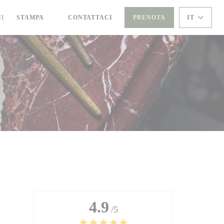
NI
STAMPA
CONTATTACI
PRENOTA
IT
((APRE UNA NUOVA FINESTRA))
4.9
/5