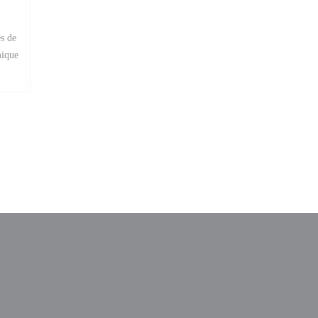
s de
mique
stra))
va finestra))