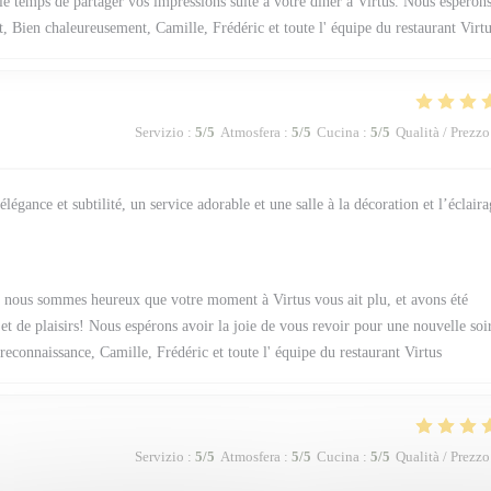
 temps de partager vos impressions suite à votre dîner à Virtus. Nous espéron
t, Bien chaleureusement, Camille, Frédéric et toute l' équipe du restaurant Virt
Servizio
:
5
/5
Atmosfera
:
5
/5
Cucina
:
5
/5
Qualità / Prezzo
égance et subtilité, un service adorable et une salle à la décoration et l’éclaira
nous sommes heureux que votre moment à Virtus vous ait plu, et avons été
t de plaisirs! Nous espérons avoir la joie de vous revoir pour une nouvelle soi
connaissance, Camille, Frédéric et toute l' équipe du restaurant Virtus
Servizio
:
5
/5
Atmosfera
:
5
/5
Cucina
:
5
/5
Qualità / Prezzo