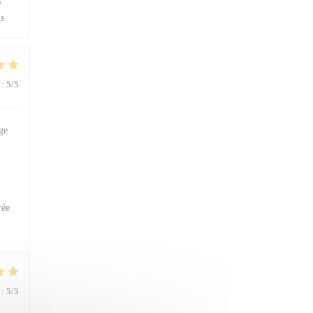
s
us
:
5
/5
ge
rée
:
5
/5