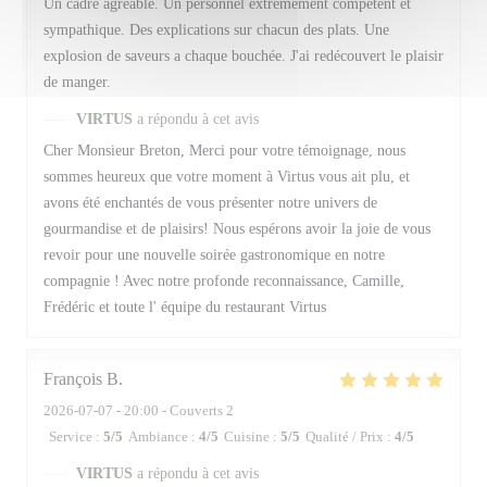
Un cadre agréable. Un personnel extrêmement compétent et
sympathique. Des explications sur chacun des plats. Une
explosion de saveurs a chaque bouchée. J'ai redécouvert le plaisir
de manger.
VIRTUS
a répondu à cet avis
Cher Monsieur Breton, Merci pour votre témoignage, nous
sommes heureux que votre moment à Virtus vous ait plu, et
avons été enchantés de vous présenter notre univers de
gourmandise et de plaisirs! Nous espérons avoir la joie de vous
revoir pour une nouvelle soirée gastronomique en notre
compagnie ! Avec notre profonde reconnaissance, Camille,
Frédéric et toute l' équipe du restaurant Virtus
François
B
2026-07-07
- 20:00 - Couverts 2
Service
:
5
/5
Ambiance
:
4
/5
Cuisine
:
5
/5
Qualité / Prix
:
4
/5
VIRTUS
a répondu à cet avis