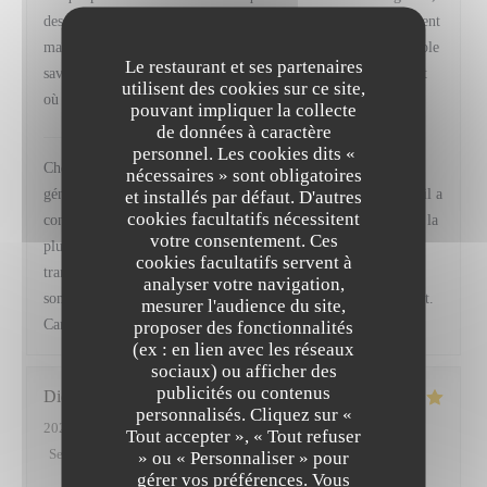
des produits de grande qualité, des assaisonnements parfaitement
maîtrisés et un équilibre des saveurs qui témoigne d’un véritable
Le restaurant et ses partenaires
savoir-faire. Une adresse que je recommande sans hésitation et
utilisent des cookies sur ce site,
où je reviendrai avec grand plaisir.
pouvant impliquer la collecte
de données à caractère
VIRTUS
a répondu à cet avis
personnel. Les cookies dits «
Cher Monsieur Fischer, Merci infiniment pour ces mots si
nécessaires » sont obligatoires
généreux, ils nous vont droit au cœur. Savoir que chaque détail a
et installés par défaut. D'autres
cookies facultatifs nécessitent
contribué à faire de votre moment un souvenir mémorable est la
votre consentement. Ces
plus belle des récompenses pour toute notre équipe, et nous
cookies facultatifs servent à
transmettrons bien sûr vos compliments à Baptiste, notre
analyser votre navigation,
sommelier. Nous serons ravis de vous retrouver prochainement.
mesurer l'audience du site,
Camille, Frédéric et toute l' équipe de Virtus
proposer des fonctionnalités
(ex : en lien avec les réseaux
sociaux) ou afficher des
publicités ou contenus
Didier
A
personnalisés. Cliquez sur «
2026-07-11
- 19:45 - Couverts 2
Tout accepter », « Tout refuser
Service
:
5
/5
Ambiance
:
4
/5
Cuisine
:
5
/5
Qualité / Prix
:
5
/5
» ou « Personnaliser » pour
gérer vos préférences. Vous