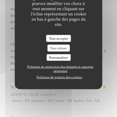
pouvez modifier vos choix à
tout moment en cliquant sur
Nous avons apprécié le cadre est très agréable, la présence
l'icône représentant un cookie
discrète et efficace du personnel, la description , le rythme des
en bas à gauche des pages du
plats, l'esthétique des assiettes, l'originalité et le mélange des
site.
saveurs ex : Veau / Anchois. Ce fut une très belle découverte
VIRTUS
a répondu à cet avis
Tout accepter
Cher Monsieur Ayoun, Nous sommes absolument ravis de lire
Tout refuser
votre enthousiasme et votre satisfaction pour ce dîner à Virtus, et
vous remercions d’avoir pris le temps de le partager avec nous.
Personnaliser
Bien Chaleureusement, Camille, Frédéric et toute l' équipe du
Politique de protection des données à caractère
restaurant Virtus
personnel
Politique de gestion des cookies
Sylvain
B
2026-07-11
- 20:30 - Couverts 2
Service
:
5
/5
Ambiance
:
5
/5
Cuisine
:
5
/5
Qualité / Prix
:
5
/5