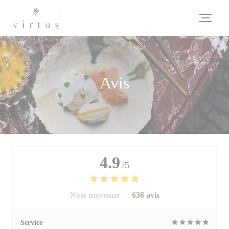
Personnalisation de vos choix en matière de cookies
Avis
4.9
/5
Note moyenne —
636 avis
Service