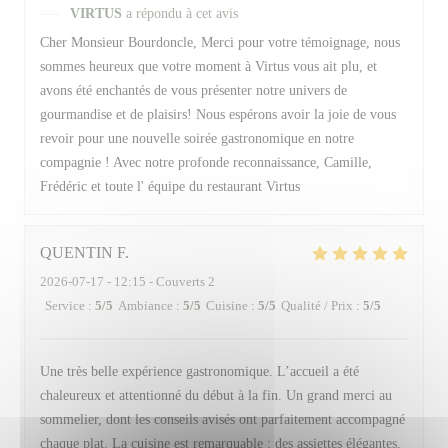
VIRTUS
a répondu à cet avis
Cher Monsieur Bourdoncle, Merci pour votre témoignage, nous
sommes heureux que votre moment à Virtus vous ait plu, et
avons été enchantés de vous présenter notre univers de
gourmandise et de plaisirs! Nous espérons avoir la joie de vous
revoir pour une nouvelle soirée gastronomique en notre
compagnie ! Avec notre profonde reconnaissance, Camille,
Frédéric et toute l' équipe du restaurant Virtus
QUENTIN
F
2026-07-17
- 12:15 - Couverts 2
Service
:
5
/5
Ambiance
:
5
/5
Cuisine
:
5
/5
Qualité / Prix
:
5
/5
Une très belle expérience gastronomique. L’accueil a été
chaleureux et attentionné du début à la fin. Un grand merci au
sommelier, dont les conseils avisés ont parfaitement accompagné
chaque plat. La cuisine est remarquable : des assiettes élégantes,