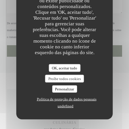
ou exibir publicidade ou
conteúdos personalizados.
Clique em 'OK, aceitar tudo',
'Recusar tudo' ou 'Personalizar'
para gerenciar suas
De acordo com a legislação de proteção de dados, tem o direito de se opor a comunicações de
preferências. Você pode alterar
marketing. Pode registar-se na Lista Robinson através de
robinson.pt
. Para mais informações sobre
suas escolhas a qualquer
o tratamento dos seus dados, consulte a nossa
política de privacidade
.
momento clicando no ícone de
cookie no canto inferior
esquerdo das páginas do site.
OK, aceitar tudo
Proíbe todos cookies
Personalizar
Política de proteção de dados pessoais
INFORMAÇÕES GERAIS
undefined
CULINÁRIA