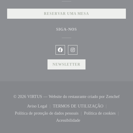
RESERVAR UMA MESA
SIGA-NOS
Facebook ((abre numa nova janela))
Instagram ((abre numa nova jane
NEWSLETTER
((abre 
© 2026 VIRTUS — Website do restaurante criado por
Zenchef
Aviso Legal
TERMOS DE UTILIZAÇÃO
((abre numa nova janela))
((abre numa nova janela))
Política de proteção de dados pessoais
Política de cookies
((abre numa nova janela))
((abre numa nova 
Acessibilidade
((abre numa nova janela))