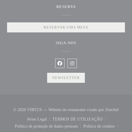
RESERVA
RESERVAR UMA MESA
SIGA-NOS
Facebook ((abre numa nova janela))
Instagram ((abre numa nova jane
NEWSLETTER
((abre 
© 2026 VIRTUS — Website do restaurante criado por
Zenchef
Aviso Legal
TERMOS DE UTILIZAÇÃO
((abre numa nova janela))
((abre numa nova janela))
Política de proteção de dados pessoais
Política de cookies
((abre numa nova janela))
((abre numa nova 