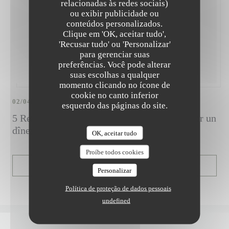
relacionadas às redes sociais)
ou exibir publicidade ou
conteúdos personalizados.
Clique em 'OK, aceitar tudo',
'Recusar tudo' ou 'Personalizar'
para gerenciar suas
preferências. Você pode alterar
suas escolhas a qualquer
momento clicando no ícone de
cookie no canto inferior
02/04/2024
esquerdo das páginas do site.
5 Restaurants étoilés qu'on rêve de tester pour un
dîner exceptionnel à Paris
OK, aceitar tudo
Proíbe todos cookies
((ABRE NUMA NOVA JANE
LER O ARTIGO
Personalizar
Política de proteção de dados pessoais
undefined