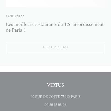
14/01/2022
Les meilleurs restaurants du 12e arrondissement
de Paris !
((ABRE NUMA NOVA JANE
LER O ARTIGO
VIRTUS
((abre numa nova jane
29 RUE DE COTTE 75012 PARIS
09 80 68 08 08