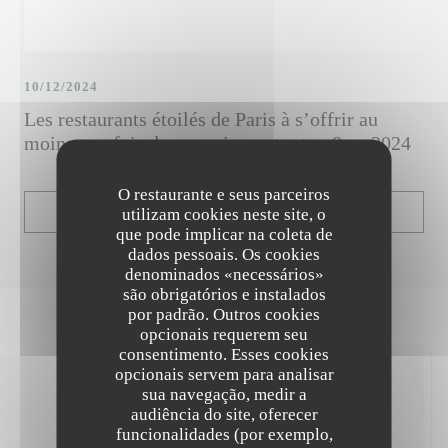
10/12/2024
Les restaurants étoilés de Paris à s’offrir au
moins une fois dans sa vie : notre top 8 en 2024
O restaurante e seus parceiros
((ABRE NUMA NOVA JANE
utilizam cookies neste site, o
LER O ARTIGO
que pode implicar na coleta de
dados pessoais. Os cookies
denominados «necessários»
são obrigatórios e instalados
por padrão. Outros cookies
opcionais requerem seu
consentimento. Esses cookies
opcionais servem para analisar
sua navegação, medir a
audiência do site, oferecer
funcionalidades (por exemplo,