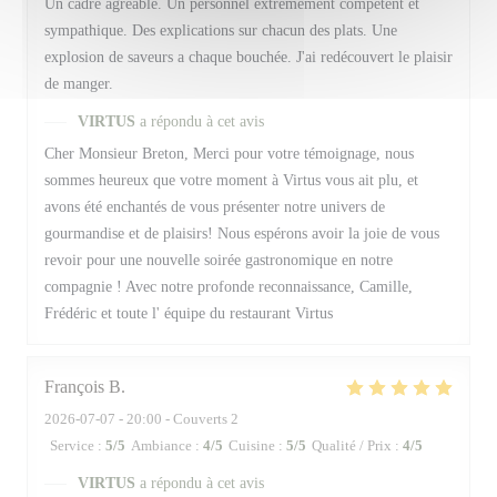
Un cadre agréable. Un personnel extrêmement compétent et
sympathique. Des explications sur chacun des plats. Une
explosion de saveurs a chaque bouchée. J'ai redécouvert le plaisir
de manger.
VIRTUS
a répondu à cet avis
Cher Monsieur Breton, Merci pour votre témoignage, nous
sommes heureux que votre moment à Virtus vous ait plu, et
avons été enchantés de vous présenter notre univers de
gourmandise et de plaisirs! Nous espérons avoir la joie de vous
revoir pour une nouvelle soirée gastronomique en notre
compagnie ! Avec notre profonde reconnaissance, Camille,
Frédéric et toute l' équipe du restaurant Virtus
François
B
2026-07-07
- 20:00 - Couverts 2
Service
:
5
/5
Ambiance
:
4
/5
Cuisine
:
5
/5
Qualité / Prix
:
4
/5
VIRTUS
a répondu à cet avis