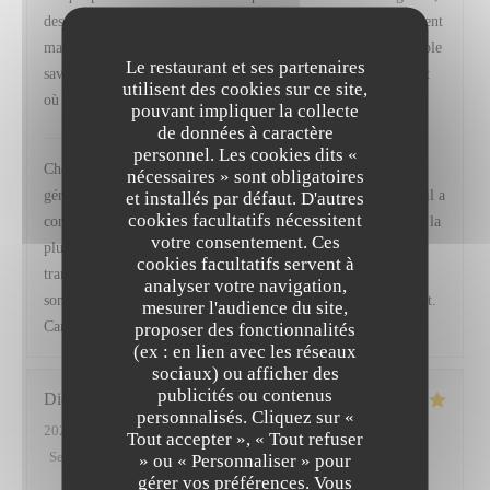
des produits de grande qualité, des assaisonnements parfaitement
maîtrisés et un équilibre des saveurs qui témoigne d’un véritable
Le restaurant et ses partenaires
savoir-faire. Une adresse que je recommande sans hésitation et
utilisent des cookies sur ce site,
où je reviendrai avec grand plaisir.
pouvant impliquer la collecte
de données à caractère
VIRTUS
a répondu à cet avis
personnel. Les cookies dits «
Cher Monsieur Fischer, Merci infiniment pour ces mots si
nécessaires » sont obligatoires
généreux, ils nous vont droit au cœur. Savoir que chaque détail a
et installés par défaut. D'autres
cookies facultatifs nécessitent
contribué à faire de votre moment un souvenir mémorable est la
votre consentement. Ces
plus belle des récompenses pour toute notre équipe, et nous
cookies facultatifs servent à
transmettrons bien sûr vos compliments à Baptiste, notre
analyser votre navigation,
sommelier. Nous serons ravis de vous retrouver prochainement.
mesurer l'audience du site,
Camille, Frédéric et toute l' équipe de Virtus
proposer des fonctionnalités
(ex : en lien avec les réseaux
sociaux) ou afficher des
publicités ou contenus
Didier
A
personnalisés. Cliquez sur «
2026-07-11
- 19:45 - Couverts 2
Tout accepter », « Tout refuser
Service
:
5
/5
Ambiance
:
4
/5
Cuisine
:
5
/5
Qualité / Prix
:
5
/5
» ou « Personnaliser » pour
gérer vos préférences. Vous