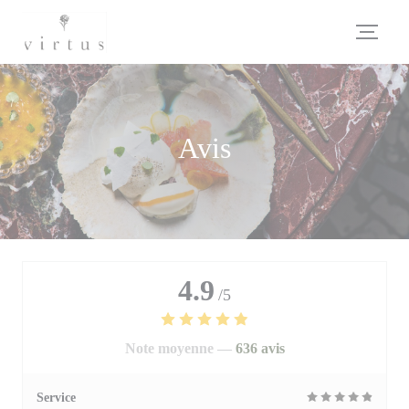
Personnalisation de vos choix en matière de cookies
Avis
4.9
/5
Note moyenne —
636 avis
Service