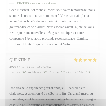
VIRTUS
a répondu à cet avis
Cher Monsieur Bourdoncle, Merci pour votre témoignage, nous
sommes heureux que votre moment à Virtus vous ait plu, et
avons été enchantés de vous présenter notre univers de
gourmandise et de plaisirs! Nous espérons avoir la joie de vous
revoir pour une nouvelle soirée gastronomique en notre
compagnie ! Avec notre profonde reconnaissance, Camille,
Frédéric et toute l' équipe du restaurant Virtus
QUENTIN
F
2026-07-17
- 12:15 - Couverts 2
Service
:
5
/5
Ambiance
:
5
/5
Cuisine
:
5
/5
Qualité / Prix
:
5
/5
Une très belle expérience gastronomique. L’accueil a été
chaleureux et attentionné du début à la fin. Un grand merci au
sommelier, dont les conseils avisés ont parfaitement accompagné
chaque plat. La cuisine est remarquable : des assiettes élégantes,