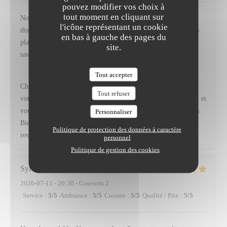
pouvez modifier vos choix à
tout moment en cliquant sur
Nous avons apprécié le cadre est très agréable, la présence
l'icône représentant un cookie
discrète et efficace du personnel, la description , le rythme des
en bas à gauche des pages du
plats, l'esthétique des assiettes, l'originalité et le mélange des
site.
saveurs ex : Veau / Anchois. Ce fut une très belle découverte
VIRTUS
a répondu à cet avis
Tout accepter
Cher Monsieur Ayoun, Nous sommes absolument ravis de lire
Tout refuser
votre enthousiasme et votre satisfaction pour ce dîner à Virtus, et
vous remercions d’avoir pris le temps de le partager avec nous.
Personnaliser
Bien Chaleureusement, Camille, Frédéric et toute l' équipe du
Politique de protection des données à caractère
restaurant Virtus
personnel
Politique de gestion des cookies
Sylvain
B
2026-07-11
- 20:30 - Couverts 2
Service
:
5
/5
Ambiance
:
5
/5
Cuisine
:
5
/5
Qualité / Prix
:
5
/5