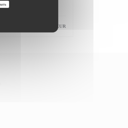
вать
120,00 EUR
.