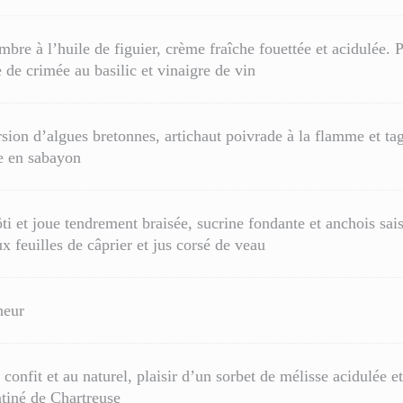
re à l’huile de figuier, crème fraîche fouettée et acidulée. P
e de crimée au basilic et vinaigre de vin
sion d’algues bretonnes, artichaut poivrade à la flamme et tag
le en sabayon
i et joue tendrement braisée, sucrine fondante et anchois sais
x feuilles de câprier et jus corsé de veau
heur
confit et au naturel, plaisir d’un sorbet de mélisse acidulée et
atiné de Chartreuse