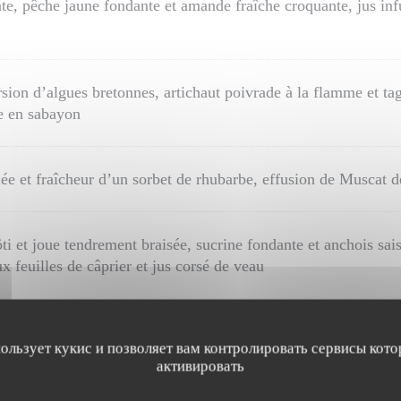
nte, pêche jaune fondante et amande fraîche croquante, jus inf
sion d’algues bretonnes, artichaut poivrade à la flamme et tag
le en sabayon
e et fraîcheur d’un sorbet de rhubarbe, effusion de Muscat d
i et joue tendrement braisée, sucrine fondante et anchois sais
x feuilles de câprier et jus corsé de veau
heur
пользует кукис и позволяет вам контролировать сервисы кото
активировать
am, en confit et au naturel, plaisir d’un sorbet de yaourt aci