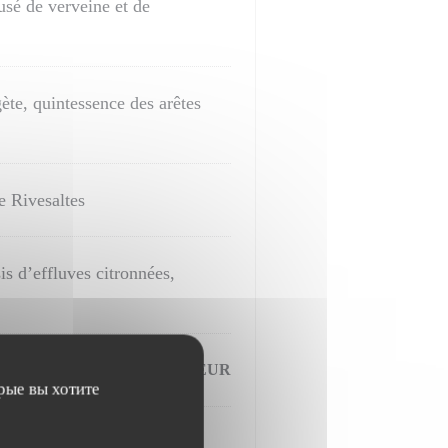
usé de verveine et de
ète, quintessence des arêtes
e Rivesaltes
is d’effluves citronnées,
25,00 EUR
рые вы хотите
dulé enrobé d’un nuage de