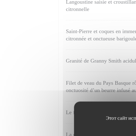
Langoustine saisie et croustilla
citronnelle
Saint-Pierre et coques en immer
citronnée et onctueuse barigou
Granité de Granny Smith acidulé
Filet de veau du Pays Basque rôt
onctuosité d’un beurre infusé au
Le fromage autrement, en fraîc
Этот сайт ис
La gourmandise de la fraise Dre