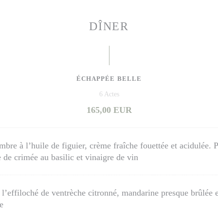
DÎNER
ÉCHAPPÉE BELLE
6 Actes
165,00 EUR
re à l’huile de figuier, crème fraîche fouettée et acidulée. P
e de crimée au basilic et vinaigre de vin
 l’effiloché de ventrèche citronné, mandarine presque brûlée e
e