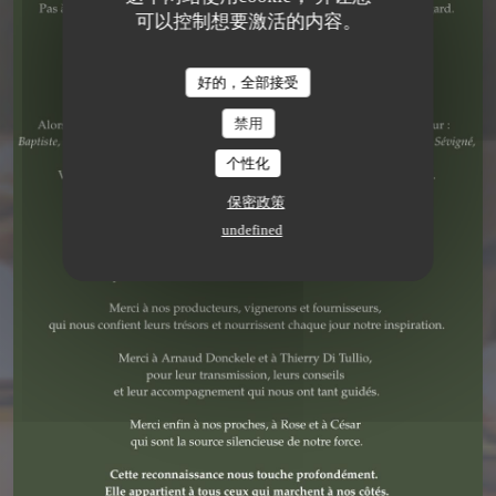
可以控制想要激活的内容。
美食餐厅
•
PARIS
好的，全部接受
VIRTUS
禁用
个性化
预订餐位
保密政策
undefined