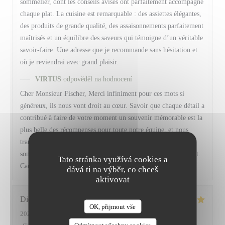
sommelier, dont les conseils avisés ont parfaitement accompagné
chaque plat. La cuisine est remarquable : des assiettes élégantes,
des produits de grande qualité, des assaisonnements parfaitement
maîtrisés et un équilibre des saveurs qui témoigne d’un véritable
savoir-faire. Une adresse que je recommande sans hésitation et
où je reviendrai avec grand plaisir.
VIRTUS
odpověděl na hodnocení
Cher Monsieur Fischer, Merci infiniment pour ces mots si
généreux, ils nous vont droit au cœur. Savoir que chaque détail a
contribué à faire de votre moment un souvenir mémorable est la
plus belle des récompenses pour toute notre équipe, et nous
transmettrons bien sûr vos compliments à Baptiste, notre
sommelier. Nous serons ravis de vous retrouver prochainement.
Tato stránka využívá cookies a
Camille, Frédéric et toute l' équipe de Virtus
dává ti na výběr, co chceš
aktivovat
Didier
A
OK, přijmout vše
2026-07-11
- 19:45 - Hosté 2
Odmítnout všechny cookies