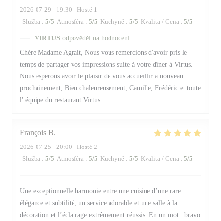
2026-07-29
- 19:30 - Hosté 1
Služba
:
5
/5
Atmosféra
:
5
/5
Kuchyně
:
5
/5
Kvalita / Cena
:
5
/5
VIRTUS
odpověděl na hodnocení
Chère Madame Agrait, Nous vous remercions d'avoir pris le
temps de partager vos impressions suite à votre dîner à Virtus.
Nous espérons avoir le plaisir de vous accueillir à nouveau
prochainement, Bien chaleureusement, Camille, Frédéric et toute
l' équipe du restaurant Virtus
François
B
2026-07-25
- 20:00 - Hosté 2
Služba
:
5
/5
Atmosféra
:
5
/5
Kuchyně
:
5
/5
Kvalita / Cena
:
5
/5
Une exceptionnelle harmonie entre une cuisine d’une rare
élégance et subtilité, un service adorable et une salle à la
décoration et l’éclairage extrêmement réussis. En un mot : bravo