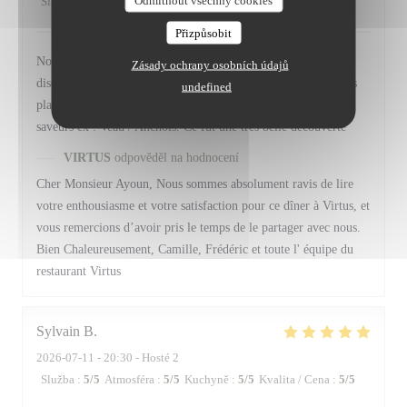
Služba
:
5
/5
Atmosféra
:
4
/5
Kuchyně
:
5
/5
Kvalita / Cena
:
5
/5
Přizpůsobit
Nous avons apprécié le cadre est très agréable, la présence
Zásady ochrany osobních údajů
discrète et efficace du personnel, la description , le rythme des
undefined
plats, l'esthétique des assiettes, l'originalité et le mélange des
saveurs ex : Veau / Anchois. Ce fut une très belle découverte
VIRTUS
odpověděl na hodnocení
Cher Monsieur Ayoun, Nous sommes absolument ravis de lire
votre enthousiasme et votre satisfaction pour ce dîner à Virtus, et
vous remercions d’avoir pris le temps de le partager avec nous.
Bien Chaleureusement, Camille, Frédéric et toute l' équipe du
restaurant Virtus
Sylvain
B
2026-07-11
- 20:30 - Hosté 2
Služba
:
5
/5
Atmosféra
:
5
/5
Kuchyně
:
5
/5
Kvalita / Cena
:
5
/5