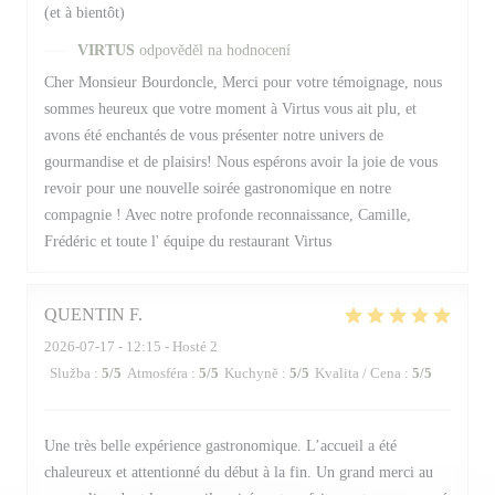
(et à bientôt)
VIRTUS
odpověděl na hodnocení
Cher Monsieur Bourdoncle, Merci pour votre témoignage, nous
sommes heureux que votre moment à Virtus vous ait plu, et
avons été enchantés de vous présenter notre univers de
gourmandise et de plaisirs! Nous espérons avoir la joie de vous
revoir pour une nouvelle soirée gastronomique en notre
compagnie ! Avec notre profonde reconnaissance, Camille,
Frédéric et toute l' équipe du restaurant Virtus
QUENTIN
F
2026-07-17
- 12:15 - Hosté 2
Služba
:
5
/5
Atmosféra
:
5
/5
Kuchyně
:
5
/5
Kvalita / Cena
:
5
/5
Une très belle expérience gastronomique. L’accueil a été
chaleureux et attentionné du début à la fin. Un grand merci au