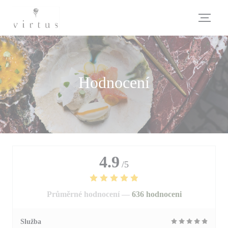
Panel pro správu cookies
Hodnocení
4.9
/5
Průměrné hodnocení —
636 hodnoceni
Služba