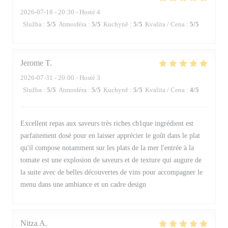
2026-07-18
- 20:30 - Hosté 4
Služba
:
5
/5
Atmosféra
:
5
/5
Kuchyně
:
5
/5
Kvalita / Cena
:
5
/5
Jerome
T
2026-07-31
- 20:00 - Hosté 3
Služba
:
5
/5
Atmosféra
:
5
/5
Kuchyně
:
5
/5
Kvalita / Cena
:
4
/5
Excellent repas aux saveurs très riches ch1que ingrédient est
parfaitement dosé pour en laisser apprécier le goût dans le plat
qu'il compose notamment sur les plats de la mer l'entrée à la
tomate est une explosion de saveurs et de texture qui augure de
la suite avec de belles découvertes de vins pour accompagner le
menu dans une ambiance et un cadre design
Nitza
A