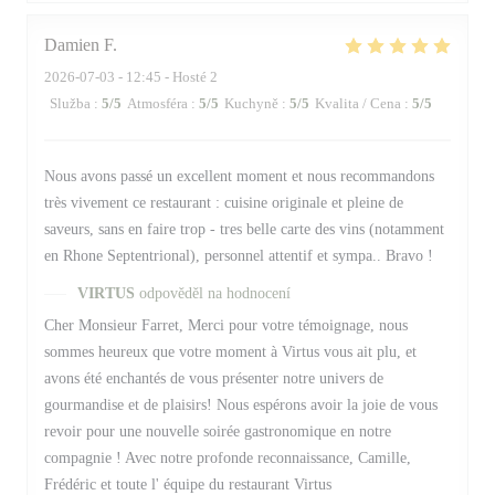
Damien
F
2026-07-03
- 12:45 - Hosté 2
Služba
:
5
/5
Atmosféra
:
5
/5
Kuchyně
:
5
/5
Kvalita / Cena
:
5
/5
Nous avons passé un excellent moment et nous recommandons
très vivement ce restaurant : cuisine originale et pleine de
saveurs, sans en faire trop - tres belle carte des vins (notamment
en Rhone Septentrional), personnel attentif et sympa.. Bravo !
VIRTUS
odpověděl na hodnocení
Cher Monsieur Farret, Merci pour votre témoignage, nous
sommes heureux que votre moment à Virtus vous ait plu, et
avons été enchantés de vous présenter notre univers de
gourmandise et de plaisirs! Nous espérons avoir la joie de vous
revoir pour une nouvelle soirée gastronomique en notre
compagnie ! Avec notre profonde reconnaissance, Camille,
Frédéric et toute l' équipe du restaurant Virtus