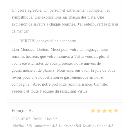
Un cadre agréable. Un personnel extrêmement compétent et
sympathique. Des explications sur chacun des plats. Une
explosion de saveurs a chaque bouchée. J'ai redécouvert le plaisir
de manger.
VIRTUS
odpověděl na hodnocení
Cher Monsieur Breton, Merci pour votre témoignage, nous
sommes heureux que votre moment à Virtus vous ait plu, et
avons été enchantés de vous présenter notre univers de
gourmandise et de plaisirs! Nous espérons avoir la joie de vous
revoir pour une nouvelle soirée gastronomique en notre
compagnie ! Avec notre profonde reconnaissance, Camille,
Frédéric et toute l' équipe du restaurant Virtus
François
B
2026-07-07
- 20:00 - Hosté 2
Služba
:
5
/5
Atmosféra
:
4
/5
Kuchyně
:
5
/5
Kvalita / Cena
:
4
/5