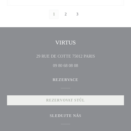
1
2
3
VIRTUS
((otevře se v novém o
29 RUE DE COTTE 75012 PARIS
09 80 68 08 08
REZERVACE
REZERVOVAT STŮL
SLEDUJTE NÁS