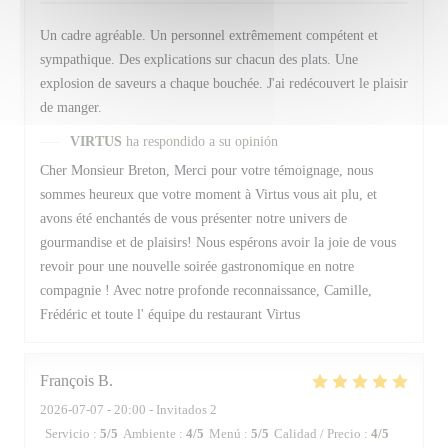
Un cadre agréable. Un personnel extrêmement compétent et
sympathique. Des explications sur chacun des plats. Une
explosion de saveurs a chaque bouchée. J'ai redécouvert le plaisir
de manger.
VIRTUS
ha respondido a su opinión
Cher Monsieur Breton, Merci pour votre témoignage, nous
sommes heureux que votre moment à Virtus vous ait plu, et
avons été enchantés de vous présenter notre univers de
gourmandise et de plaisirs! Nous espérons avoir la joie de vous
revoir pour une nouvelle soirée gastronomique en notre
compagnie ! Avec notre profonde reconnaissance, Camille,
Frédéric et toute l' équipe du restaurant Virtus
François
B
2026-07-07
- 20:00 - Invitados 2
Servicio
:
5
/5
Ambiente
:
4
/5
Menú
:
5
/5
Calidad / Precio
:
4
/5