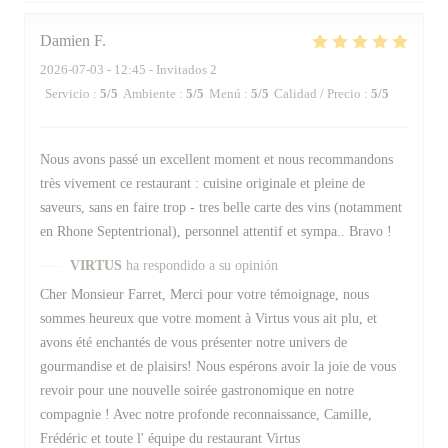
Damien
F
2026-07-03
- 12:45 - Invitados 2
Servicio
:
5
/5
Ambiente
:
5
/5
Menú
:
5
/5
Calidad / Precio
:
5
/5
Nous avons passé un excellent moment et nous recommandons
très vivement ce restaurant : cuisine originale et pleine de
saveurs, sans en faire trop - tres belle carte des vins (notamment
en Rhone Septentrional), personnel attentif et sympa.. Bravo !
VIRTUS
ha respondido a su opinión
Cher Monsieur Farret, Merci pour votre témoignage, nous
sommes heureux que votre moment à Virtus vous ait plu, et
avons été enchantés de vous présenter notre univers de
gourmandise et de plaisirs! Nous espérons avoir la joie de vous
revoir pour une nouvelle soirée gastronomique en notre
compagnie ! Avec notre profonde reconnaissance, Camille,
Frédéric et toute l' équipe du restaurant Virtus