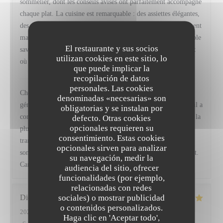
sommelier, dont les conseils avisés ont parfaitement accompagné
chaque plat. La cuisine est remarquable : des assiettes élégantes,
des produits de grande qualité, des assaisonnements parfaitement
maîtrisés et un équilibre des saveurs qui témoigne d’un véritable
El restaurante y sus socios
savoir-faire. Une adresse que je recommande sans hésitation et
utilizan cookies en este sitio, lo
où je reviendrai avec grand plaisir.
que puede implicar la
recopilación de datos
VIRTUS
ha respondido a su opinión
personales. Las cookies
Cher Monsieur Fischer, Merci infiniment pour ces mots si
denominadas «necesarias» son
généreux, ils nous vont droit au cœur. Savoir que chaque détail a
obligatorias y se instalan por
contribué à faire de votre moment un souvenir mémorable est la
defecto. Otras cookies
opcionales requieren su
plus belle des récompenses pour toute notre équipe, et nous
consentimiento. Estas cookies
transmettrons bien sûr vos compliments à Baptiste, notre
opcionales sirven para analizar
sommelier. Nous serons ravis de vous retrouver prochainement.
su navegación, medir la
Camille, Frédéric et toute l' équipe de Virtus
audiencia del sitio, ofrecer
funcionalidades (por ejemplo,
relacionadas con redes
sociales) o mostrar publicidad
Didier
A
o contenidos personalizados.
2026-07-11
- 19:45 - Invitados 2
Haga clic en 'Aceptar todo',