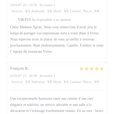
2026-07-29
- 19:30 - Invitados 1
Servicio
:
5
/5
Ambiente
:
5
/5
Menú
:
5
/5
Calidad / Precio
:
5
/5
VIRTUS
ha respondido a su opinión
Chère Madame Agrait, Nous vous remercions d'avoir pris le
temps de partager vos impressions suite à votre dîner à Virtus.
Nous espérons avoir le plaisir de vous accueillir à nouveau
prochainement, Bien chaleureusement, Camille, Frédéric et toute
l' équipe du restaurant Virtus
François
B
2026-07-25
- 20:00 - Invitados 2
Servicio
:
5
/5
Ambiente
:
5
/5
Menú
:
5
/5
Calidad / Precio
:
5
/5
Une exceptionnelle harmonie entre une cuisine d’une rare
élégance et subtilité, un service adorable et une salle à la
décoration et l’éclairage extrêmement réussis. En un mot : bravo