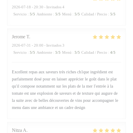
2026-07-18
- 20:30 - Invitados 4
Servicio
:
5
/5
Ambiente
:
5
/5
Menú
:
5
/5
Calidad / Precio
:
5
/5
Jerome
T
2026-07-31
- 20:00 - Invitados 3
Servicio
:
5
/5
Ambiente
:
5
/5
Menú
:
5
/5
Calidad / Precio
:
4
/5
Excellent repas aux saveurs très riches ch1que ingrédient est
parfaitement dosé pour en laisser apprécier le goût dans le plat
qu'il compose notamment sur les plats de la mer l'entrée à la
tomate est une explosion de saveurs et de texture qui augure de
la suite avec de belles découvertes de vins pour accompagner le
menu dans une ambiance et un cadre design
Nitza
A