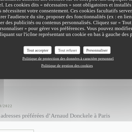
l. Les cookies dits « nécessaires » sont obligatoires et installés
fs nécessitent votre consentement. Ces cookies facultatifs serven
er l'audience du site, proposer des fonctionnalités (ex : en lie
er des publicités ou contenus personnalisés. Cliquez sur « Tout
ersonnaliser » pour gérer vos préférences. Vous pouvez modifier
iquant sur l'icône représentant un cookie en bas à gauche des p
4/2024
staurants étoilés qu'on rêve de tester pour un dîner exc
Tout accepter
Tout refuser
Personnaliser
Politique de protection des données à caractère personnel
((OUVRE UNE NOUVELLE FENÊTRE))
IRE L'ARTICLE
Politique de gestion des cookies
0/2022
 adresses préférées d’Arnaud Donckele à Paris