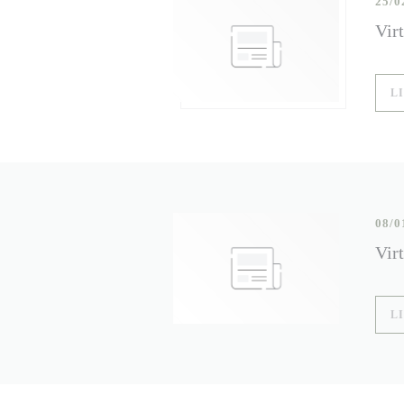
25/0
Virt
L
08/0
Virt
L