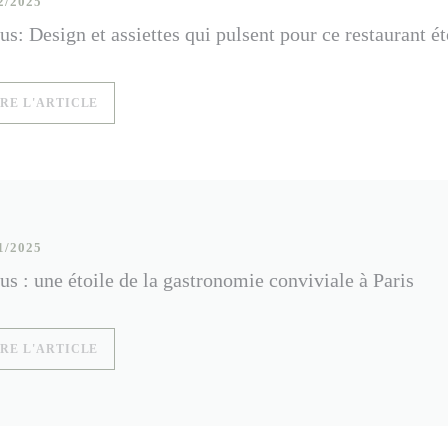
2/2025
us: Design et assiettes qui pulsent pour ce restaurant ét
((OUVRE UNE NOUVELLE FENÊTRE))
IRE L'ARTICLE
1/2025
us : une étoile de la gastronomie conviviale à Paris
((OUVRE UNE NOUVELLE FENÊTRE))
IRE L'ARTICLE