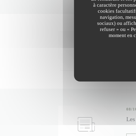
à caractère personne
cookies facultati
navigation, mesur
sociaux) ou affich
refuser » ou « P
moment en cl
02/0
5 Re
L
08/1
Les