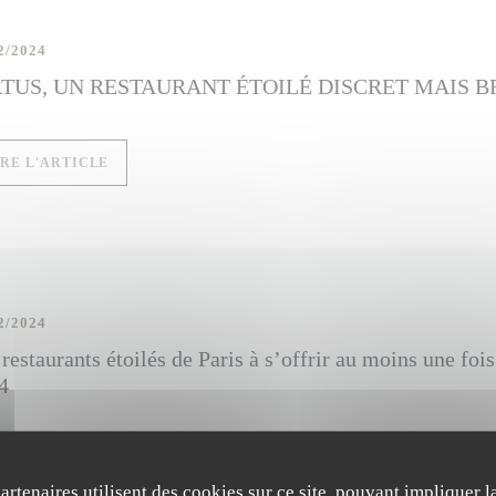
2/2024
RTUS, UN RESTAURANT ÉTOILÉ DISCRET MAIS B
((OUVRE UNE NOUVELLE FENÊTRE))
IRE L'ARTICLE
2/2024
restaurants étoilés de Paris à s’offrir au moins une fois
4
((OUVRE UNE NOUVELLE FENÊTRE))
IRE L'ARTICLE
partenaires utilisent des cookies sur ce site, pouvant impliquer 