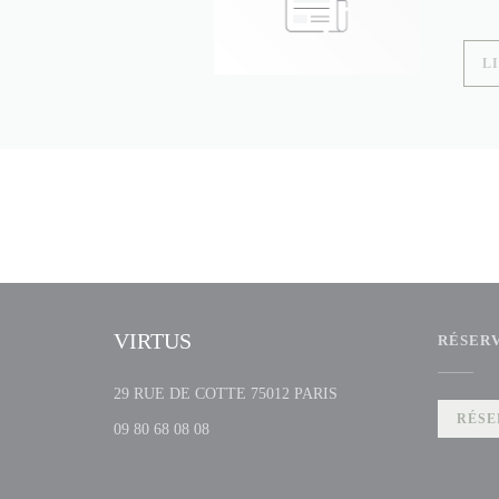
L
VIRTUS
RÉSER
((ouvre une nouvelle fenê
29 RUE DE COTTE 75012 PARIS
RÉSE
09 80 68 08 08