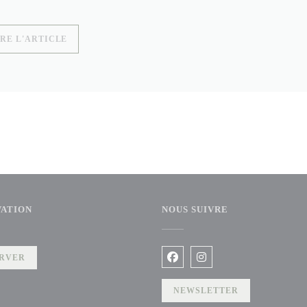
((OUVRE UNE NOUVELLE FENÊTRE))
IRE L'ARTICLE
VATION
NOUS SUIVRE
tre))
RVER
Facebook ((ouvre une nouvelle 
Instagram ((ouvre une no
NEWSLETTER