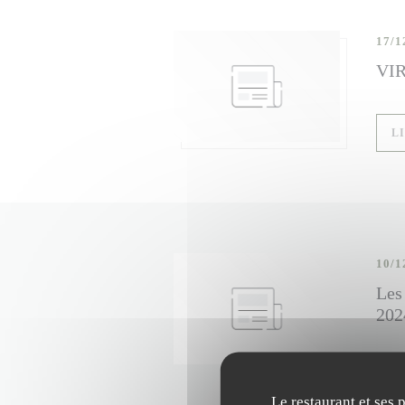
17/1
VI
L
10/1
Les 
202
L
Le restaurant et ses 