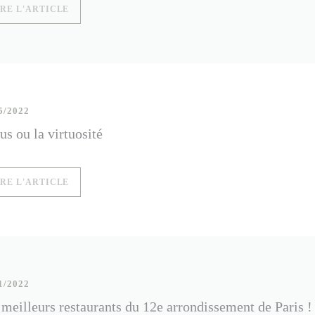
((OUVRE UNE NOUVELLE FENÊTRE))
IRE L'ARTICLE
5/2022
us ou la virtuosité
((OUVRE UNE NOUVELLE FENÊTRE))
IRE L'ARTICLE
1/2022
 meilleurs restaurants du 12e arrondissement de Paris !