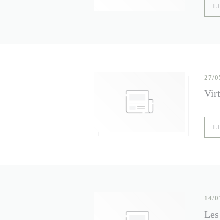
L
27/0
Virt
L
14/0
Les