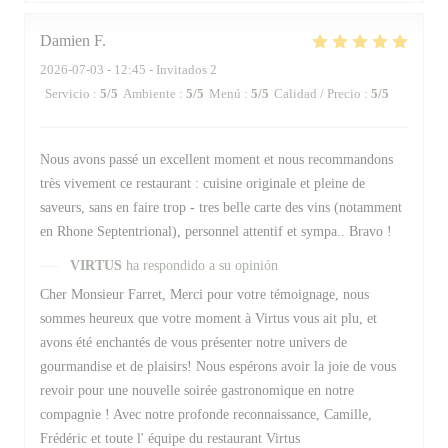
Damien
F
2026-07-03
- 12:45 - Invitados 2
Servicio
:
5
/5
Ambiente
:
5
/5
Menú
:
5
/5
Calidad / Precio
:
5
/5
Nous avons passé un excellent moment et nous recommandons
très vivement ce restaurant : cuisine originale et pleine de
saveurs, sans en faire trop - tres belle carte des vins (notamment
en Rhone Septentrional), personnel attentif et sympa.. Bravo !
VIRTUS
ha respondido a su opinión
Cher Monsieur Farret, Merci pour votre témoignage, nous
sommes heureux que votre moment à Virtus vous ait plu, et
avons été enchantés de vous présenter notre univers de
gourmandise et de plaisirs! Nous espérons avoir la joie de vous
revoir pour une nouvelle soirée gastronomique en notre
compagnie ! Avec notre profonde reconnaissance, Camille,
Frédéric et toute l' équipe du restaurant Virtus