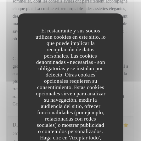
sommelier, dont les conseils avisés ont parfaitement accompagné
chaque plat. La cuisine est remarquable : des assiettes élégantes,
des produits de grande qualité, des assaisonnements parfaitement
maîtrisés et un équilibre des saveurs qui témoigne d’un véritable
El restaurante y sus socios
savoir-faire. Une adresse que je recommande sans hésitation et
utilizan cookies en este sitio, lo
où je reviendrai avec grand plaisir.
que puede implicar la
recopilación de datos
VIRTUS
ha respondido a su opinión
personales. Las cookies
Cher Monsieur Fischer, Merci infiniment pour ces mots si
denominadas «necesarias» son
généreux, ils nous vont droit au cœur. Savoir que chaque détail a
obligatorias y se instalan por
contribué à faire de votre moment un souvenir mémorable est la
defecto. Otras cookies
opcionales requieren su
plus belle des récompenses pour toute notre équipe, et nous
consentimiento. Estas cookies
transmettrons bien sûr vos compliments à Baptiste, notre
opcionales sirven para analizar
sommelier. Nous serons ravis de vous retrouver prochainement.
su navegación, medir la
Camille, Frédéric et toute l' équipe de Virtus
audiencia del sitio, ofrecer
funcionalidades (por ejemplo,
relacionadas con redes
sociales) o mostrar publicidad
Didier
A
o contenidos personalizados.
2026-07-11
- 19:45 - Invitados 2
Haga clic en 'Aceptar todo',