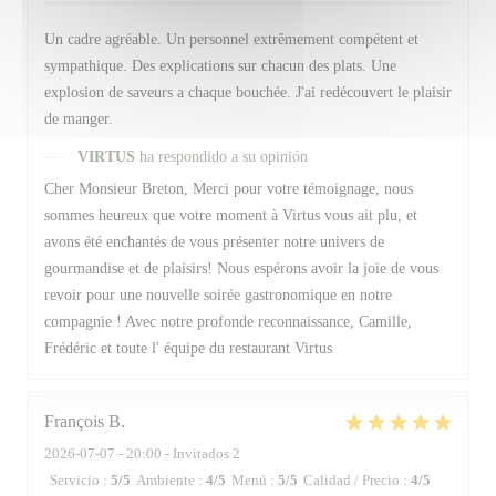
Un cadre agréable. Un personnel extrêmement compétent et
sympathique. Des explications sur chacun des plats. Une
explosion de saveurs a chaque bouchée. J'ai redécouvert le plaisir
de manger.
VIRTUS
ha respondido a su opinión
Cher Monsieur Breton, Merci pour votre témoignage, nous
sommes heureux que votre moment à Virtus vous ait plu, et
avons été enchantés de vous présenter notre univers de
gourmandise et de plaisirs! Nous espérons avoir la joie de vous
revoir pour une nouvelle soirée gastronomique en notre
compagnie ! Avec notre profonde reconnaissance, Camille,
Frédéric et toute l' équipe du restaurant Virtus
François
B
2026-07-07
- 20:00 - Invitados 2
Servicio
:
5
/5
Ambiente
:
4
/5
Menú
:
5
/5
Calidad / Precio
:
4
/5