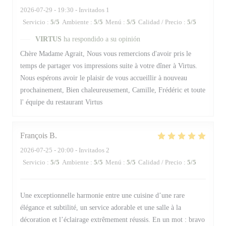
2026-07-29
- 19:30 - Invitados 1
Servicio
:
5
/5
Ambiente
:
5
/5
Menú
:
5
/5
Calidad / Precio
:
5
/5
VIRTUS
ha respondido a su opinión
Chère Madame Agrait, Nous vous remercions d'avoir pris le
temps de partager vos impressions suite à votre dîner à Virtus.
Nous espérons avoir le plaisir de vous accueillir à nouveau
prochainement, Bien chaleureusement, Camille, Frédéric et toute
l' équipe du restaurant Virtus
François
B
2026-07-25
- 20:00 - Invitados 2
Servicio
:
5
/5
Ambiente
:
5
/5
Menú
:
5
/5
Calidad / Precio
:
5
/5
Une exceptionnelle harmonie entre une cuisine d’une rare
élégance et subtilité, un service adorable et une salle à la
décoration et l’éclairage extrêmement réussis. En un mot : bravo