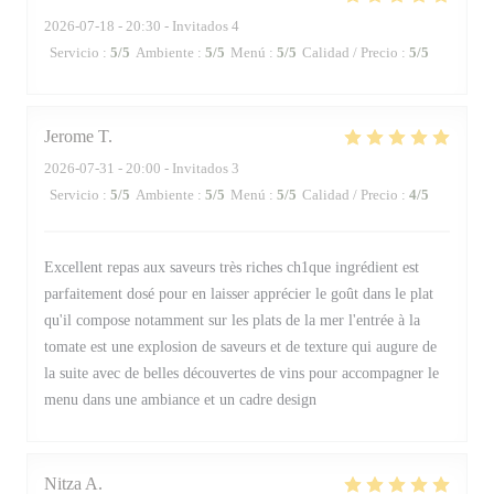
2026-07-18
- 20:30 - Invitados 4
Servicio
:
5
/5
Ambiente
:
5
/5
Menú
:
5
/5
Calidad / Precio
:
5
/5
Jerome
T
2026-07-31
- 20:00 - Invitados 3
Servicio
:
5
/5
Ambiente
:
5
/5
Menú
:
5
/5
Calidad / Precio
:
4
/5
Excellent repas aux saveurs très riches ch1que ingrédient est
parfaitement dosé pour en laisser apprécier le goût dans le plat
qu'il compose notamment sur les plats de la mer l'entrée à la
tomate est une explosion de saveurs et de texture qui augure de
la suite avec de belles découvertes de vins pour accompagner le
menu dans une ambiance et un cadre design
Nitza
A