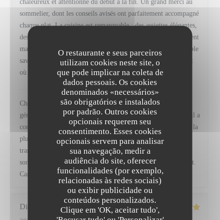
chaleureux et attentionné du début à la fin. Un grand merci au
sommelier, dont les conseils avisés ont parfaitement accompagné
chaque plat. La cuisine est remarquable : des assiettes élégantes,
des produits de grande qualité, des assaisonnements parfaitement
maîtrisés et un équilibre des saveurs qui témoigne d’un véritable
O restaurante e seus parceiros
savoir-faire. Une adresse que je recommande sans hésitation et
utilizam cookies neste site, o
que pode implicar na coleta de
où je reviendrai avec grand plaisir.
dados pessoais. Os cookies
VIRTUS
has responded to the review
denominados «necessários»
são obrigatórios e instalados
Cher Monsieur Fischer, Merci infiniment pour ces mots si
por padrão. Outros cookies
généreux, ils nous vont droit au cœur. Savoir que chaque détail a
opcionais requerem seu
contribué à faire de votre moment un souvenir mémorable est la
consentimento. Esses cookies
plus belle des récompenses pour toute notre équipe, et nous
opcionais servem para analisar
sua navegação, medir a
transmettrons bien sûr vos compliments à Baptiste, notre
audiência do site, oferecer
sommelier. Nous serons ravis de vous retrouver prochainement.
funcionalidades (por exemplo,
Camille, Frédéric et toute l' équipe de Virtus
relacionadas às redes sociais)
ou exibir publicidade ou
conteúdos personalizados.
Didier
A
Clique em 'OK, aceitar tudo',
'Recusar tudo' ou 'Personalizar'