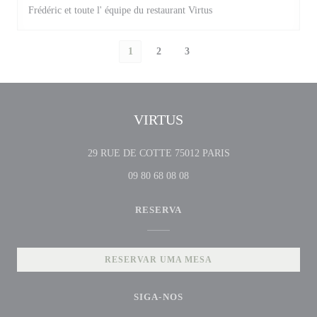
Frédéric et toute l' équipe du restaurant Virtus
1
2
3
VIRTUS
((abre numa nova jane
29 RUE DE COTTE 75012 PARIS
09 80 68 08 08
RESERVA
RESERVAR UMA MESA
SIGA-NOS