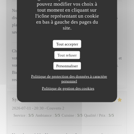
pouvez modifier vos choix à
tout moment en cliquant sur
Nous avons apprécié le cadre est très agréable, la présence
l'icône représentant un cookie
discrète et efficace du personnel, la description , le rythme des
en bas à gauche des pages du
plats, l'esthétique des assiettes, l'originalité et le mélange des
site.
saveurs ex : Veau / Anchois. Ce fut une très belle découverte
VIRTUS
a répondu à cet avis
Tout accepter
Cher Monsieur Ayoun, Nous sommes absolument ravis de lire
Tout refuser
votre enthousiasme et votre satisfaction pour ce dîner à Virtus, et
vous remercions d’avoir pris le temps de le partager avec nous.
Personnaliser
Bien Chaleureusement, Camille, Frédéric et toute l' équipe du
Politique de protection des données à caractère
restaurant Virtus
personnel
Politique de gestion des cookies
Sylvain
B
2026-07-11
- 20:30 - Couverts 2
Service
:
5
/5
Ambiance
:
5
/5
Cuisine
:
5
/5
Qualité / Prix
:
5
/5