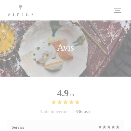
Personnalisation de vos choix en matière de cookies
Avis
4.9
/5
Note moyenne —
636 avis
Service