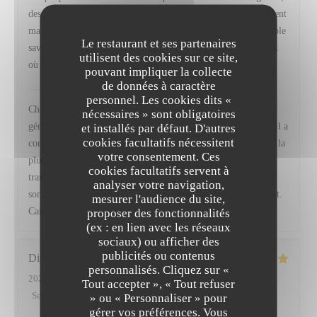
des produits de grande qualité, des assaisonnements parfaitement
maîtrisés et un équilibre des saveurs qui témoigne d’un véritable
Le restaurant et ses partenaires
savoir-faire. Une adresse que je recommande sans hésitation et
utilisent des cookies sur ce site,
où je reviendrai avec grand plaisir.
pouvant impliquer la collecte
de données à caractère
VIRTUS
a répondu à cet avis
personnel. Les cookies dits «
Cher Monsieur Fischer, Merci infiniment pour ces mots si
nécessaires » sont obligatoires
généreux, ils nous vont droit au cœur. Savoir que chaque détail a
et installés par défaut. D'autres
cookies facultatifs nécessitent
contribué à faire de votre moment un souvenir mémorable est la
votre consentement. Ces
plus belle des récompenses pour toute notre équipe, et nous
cookies facultatifs servent à
transmettrons bien sûr vos compliments à Baptiste, notre
analyser votre navigation,
sommelier. Nous serons ravis de vous retrouver prochainement.
mesurer l'audience du site,
Camille, Frédéric et toute l' équipe de Virtus
proposer des fonctionnalités
(ex : en lien avec les réseaux
sociaux) ou afficher des
publicités ou contenus
Didier
A
personnalisés. Cliquez sur «
2026-07-11
- 19:45 - Couverts 2
Tout accepter », « Tout refuser
Service
:
5
/5
Ambiance
:
4
/5
Cuisine
:
5
/5
Qualité / Prix
:
5
/5
» ou « Personnaliser » pour
gérer vos préférences. Vous