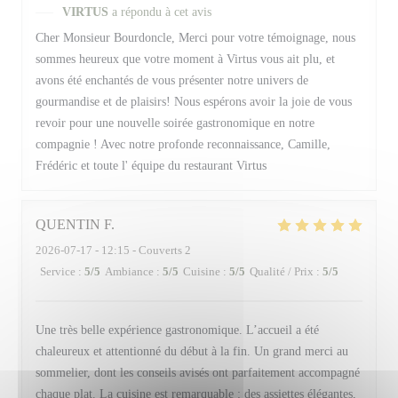
VIRTUS
a répondu à cet avis
Cher Monsieur Bourdoncle, Merci pour votre témoignage, nous
sommes heureux que votre moment à Virtus vous ait plu, et
avons été enchantés de vous présenter notre univers de
gourmandise et de plaisirs! Nous espérons avoir la joie de vous
revoir pour une nouvelle soirée gastronomique en notre
compagnie ! Avec notre profonde reconnaissance, Camille,
Frédéric et toute l' équipe du restaurant Virtus
QUENTIN
F
2026-07-17
- 12:15 - Couverts 2
Service
:
5
/5
Ambiance
:
5
/5
Cuisine
:
5
/5
Qualité / Prix
:
5
/5
Une très belle expérience gastronomique. L’accueil a été
chaleureux et attentionné du début à la fin. Un grand merci au
sommelier, dont les conseils avisés ont parfaitement accompagné
chaque plat. La cuisine est remarquable : des assiettes élégantes,