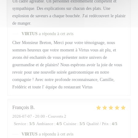
Un cadre agréable. Un personnel extrêmement compétent et
sympathique. Des explications sur chacun des plats. Une
explosion de saveurs a chaque bouchée. J'ai redécouvert le plaisir
de manger.
VIRTUS
a répondu à cet avis
Cher Monsieur Breton, Merci pour votre témoignage, nous
sommes heureux que votre moment à Virtus vous ait plu, et
avons été enchantés de vous présenter notre univers de
gourmandise et de plaisirs! Nous espérons avoir la joie de vous
revoir pour une nouvelle soirée gastronomique en notre
compagnie ! Avec notre profonde reconnaissance, Camille,
Frédéric et toute l' équipe du restaurant Virtus
François
B
2026-07-07
- 20:00 - Couverts 2
Service
:
5
/5
Ambiance
:
4
/5
Cuisine
:
5
/5
Qualité / Prix
:
4
/5
VIRTUS
a répondu à cet avis