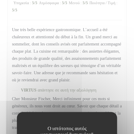
Υπηρεσία
:
5
/5
Ατμόσφαιρα
:
5
/5
Μενού
:
5
/5
Ποιότητα / Τιμή
:
5
/5
Une très belle expérience gastronomique. L’accueil a été
chaleureux et attentionné du début à la fin. Un grand merci au
sommelier, dont les conseils avisés ont parfaitement accompagné
chaque plat. La cuisine est remarquable : des assiettes élégantes,
des produits de grande qualité, des assaisonnements parfaitement
maîtrisés et un équilibre des saveurs qui témoigne d’un véritable
savoir-faire. Une adresse que je recommande sans hésitation et
où je reviendrai avec grand plaisir.
VIRTUS
απάντησε σε αυτή την αξιολόγηση
Cher Monsieur Fischer, Merci infiniment pour ces mots si
généreux, ils nous vont droit au cœur. Savoir que chaque détail a
contribué à faire de votre moment un souvenir mémorable est la
plus belle des récompenses pour toute notre équipe, et nous
transmettrons bien sûr vos compliments à Baptiste, notre
Ο ιστότοπος αυτός