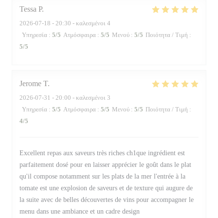
Tessa
P
2026-07-18
- 20:30 - καλεσμένοι 4
Υπηρεσία
:
5
/5
Ατμόσφαιρα
:
5
/5
Μενού
:
5
/5
Ποιότητα / Τιμή
:
5
/5
Jerome
T
2026-07-31
- 20:00 - καλεσμένοι 3
Υπηρεσία
:
5
/5
Ατμόσφαιρα
:
5
/5
Μενού
:
5
/5
Ποιότητα / Τιμή
:
4
/5
Excellent repas aux saveurs très riches ch1que ingrédient est
parfaitement dosé pour en laisser apprécier le goût dans le plat
qu'il compose notamment sur les plats de la mer l'entrée à la
tomate est une explosion de saveurs et de texture qui augure de
la suite avec de belles découvertes de vins pour accompagner le
menu dans une ambiance et un cadre design