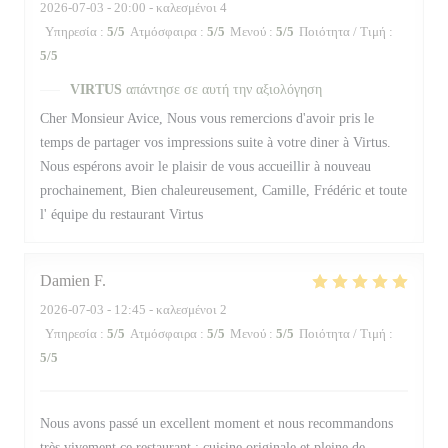
2026-07-03
- 20:00 - καλεσμένοι 4
Υπηρεσία
:
5
/5
Ατμόσφαιρα
:
5
/5
Μενού
:
5
/5
Ποιότητα / Τιμή
:
5
/5
VIRTUS
απάντησε σε αυτή την αξιολόγηση
Cher Monsieur Avice, Nous vous remercions d'avoir pris le
temps de partager vos impressions suite à votre diner à Virtus.
Nous espérons avoir le plaisir de vous accueillir à nouveau
prochainement, Bien chaleureusement, Camille, Frédéric et toute
l' équipe du restaurant Virtus
Damien
F
2026-07-03
- 12:45 - καλεσμένοι 2
Υπηρεσία
:
5
/5
Ατμόσφαιρα
:
5
/5
Μενού
:
5
/5
Ποιότητα / Τιμή
:
5
/5
Nous avons passé un excellent moment et nous recommandons
très vivement ce restaurant : cuisine originale et pleine de