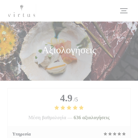
Πίνακας διαχείρισης "Μπισκότων" (Cookies)
Αξιολογήσεις
4.9
/5
Μέση βαθμολογία —
636 αξιολογήσεις
Υπηρεσία