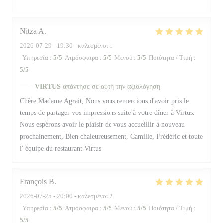
Nitza
A
2026-07-29
- 19:30 - καλεσμένοι 1
Υπηρεσία
:
5
/5
Ατμόσφαιρα
:
5
/5
Μενού
:
5
/5
Ποιότητα / Τιμή
:
5
/5
VIRTUS
απάντησε σε αυτή την αξιολόγηση
Chère Madame Agrait, Nous vous remercions d'avoir pris le
temps de partager vos impressions suite à votre dîner à Virtus.
Nous espérons avoir le plaisir de vous accueillir à nouveau
prochainement, Bien chaleureusement, Camille, Frédéric et toute
l' équipe du restaurant Virtus
François
B
2026-07-25
- 20:00 - καλεσμένοι 2
Υπηρεσία
:
5
/5
Ατμόσφαιρα
:
5
/5
Μενού
:
5
/5
Ποιότητα / Τιμή
:
5
/5