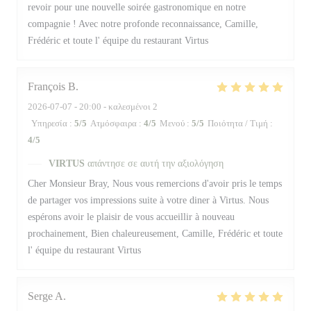
revoir pour une nouvelle soirée gastronomique en notre
compagnie ! Avec notre profonde reconnaissance, Camille,
Frédéric et toute l' équipe du restaurant Virtus
François
B
2026-07-07
- 20:00 - καλεσμένοι 2
Υπηρεσία
:
5
/5
Ατμόσφαιρα
:
4
/5
Μενού
:
5
/5
Ποιότητα / Τιμή
:
4
/5
VIRTUS
απάντησε σε αυτή την αξιολόγηση
Cher Monsieur Bray, Nous vous remercions d'avoir pris le temps
de partager vos impressions suite à votre diner à Virtus. Nous
espérons avoir le plaisir de vous accueillir à nouveau
prochainement, Bien chaleureusement, Camille, Frédéric et toute
l' équipe du restaurant Virtus
Serge
A