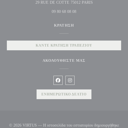
((ανοίγει σε νέο παρ
29 RUE DE COTTE 75012 PARIS
09 80 68 08 08
ΚΡΆΤΗΣΗ
ΚΆΝΤΕ ΚΡΆΤΗΣΗ ΤΡΑΠΕΖΙΟΎ
ΑΚΟΛΟΥΘΉΣΤΕ ΜΑΣ
Facebook ((ανοίγει σε νέο παράθυρο))
Instagram ((ανοίγει σε νέο παρ
ΕΝΗΜΕΡΩΤΙΚΌ ΔΕΛΤΊΟ
© 2026 VIRTUS — Η ιστοσελίδα του εστιατορίου δημιουργήθηκε