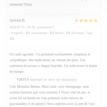
restaurant Virtus
Sylvain
B
2026-07-11
- 20:30 - καλεσμένοι 2
Υπηρεσία
:
5
/5
Ατμόσφαιρα
:
5
/5
Μενού
:
5
/5
Ποιότητα / Τιμή
:
5
/5
Un cadre agréable. Un personnel extrêmement compétent et
sympathique. Des explications sur chacun des plats. Une
explosion de saveurs a chaque bouchée. J'ai redécouvert le plaisir
de manger.
VIRTUS
απάντησε σε αυτή την αξιολόγηση
Cher Monsieur Breton, Merci pour votre témoignage, nous
sommes heureux que votre moment à Virtus vous ait plu, et
avons été enchantés de vous présenter notre univers de
gourmandise et de plaisirs! Nous espérons avoir la joie de vous