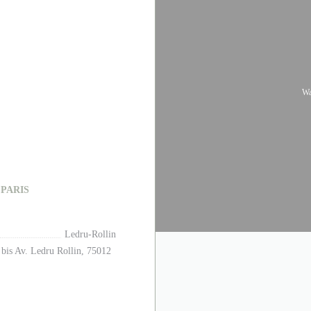
W
((在新窗口中打开))
 PARIS
Ledru-Rollin
 bis Av. Ledru Rollin, 75012