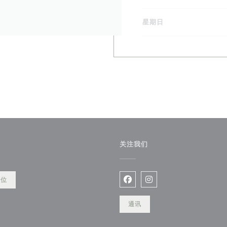
网
星期日
关注我们
餐位
Facebook ((在新窗口中打开)
Instagram ((在新窗口
通讯