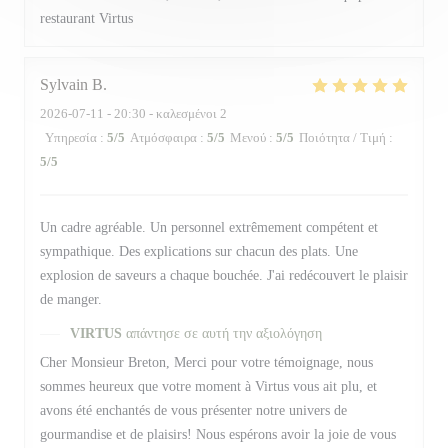
restaurant Virtus
Sylvain
B
2026-07-11
- 20:30 - καλεσμένοι 2
Υπηρεσία
:
5
/5
Ατμόσφαιρα
:
5
/5
Μενού
:
5
/5
Ποιότητα / Τιμή
:
5
/5
Un cadre agréable. Un personnel extrêmement compétent et
sympathique. Des explications sur chacun des plats. Une
explosion de saveurs a chaque bouchée. J'ai redécouvert le plaisir
de manger.
VIRTUS
απάντησε σε αυτή την αξιολόγηση
Cher Monsieur Breton, Merci pour votre témoignage, nous
sommes heureux que votre moment à Virtus vous ait plu, et
avons été enchantés de vous présenter notre univers de
gourmandise et de plaisirs! Nous espérons avoir la joie de vous