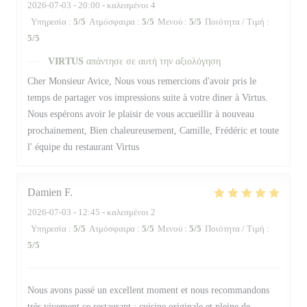
2026-07-03
- 20:00 - καλεσμένοι 4
Υπηρεσία
:
5
/5
Ατμόσφαιρα
:
5
/5
Μενού
:
5
/5
Ποιότητα / Τιμή
:
5
/5
VIRTUS
απάντησε σε αυτή την αξιολόγηση
Cher Monsieur Avice, Nous vous remercions d'avoir pris le
temps de partager vos impressions suite à votre diner à Virtus.
Nous espérons avoir le plaisir de vous accueillir à nouveau
prochainement, Bien chaleureusement, Camille, Frédéric et toute
l' équipe du restaurant Virtus
Damien
F
2026-07-03
- 12:45 - καλεσμένοι 2
Υπηρεσία
:
5
/5
Ατμόσφαιρα
:
5
/5
Μενού
:
5
/5
Ποιότητα / Τιμή
:
5
/5
Nous avons passé un excellent moment et nous recommandons
très vivement ce restaurant : cuisine originale et pleine de