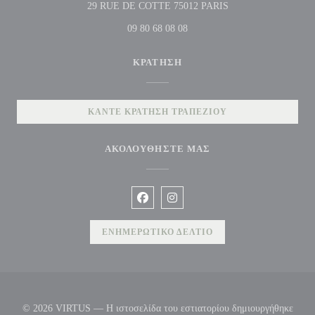
((ανοίγει σε νέο παρ
29 RUE DE COTTE 75012 PARIS
09 80 68 08 08
ΚΡΆΤΗΣΗ
ΚΆΝΤΕ ΚΡΆΤΗΣΗ ΤΡΑΠΕΖΙΟΎ
ΑΚΟΛΟΥΘΉΣΤΕ ΜΑΣ
Facebook ((ανοίγει σε νέο παράθυρο))
Instagram ((ανοίγει σε νέο παρ
ΕΝΗΜΕΡΩΤΙΚΌ ΔΕΛΤΊΟ
© 2026 VIRTUS — Η ιστοσελίδα του εστιατορίου δημιουργήθηκε