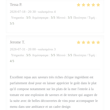
Tessa
P
2026-07-18
- 20:30 - καλεσμένοι 4
Υπηρεσία
:
5
/5
Ατμόσφαιρα
:
5
/5
Μενού
:
5
/5
Ποιότητα / Τιμή
:
5
/5
Jerome
T
2026-07-31
- 20:00 - καλεσμένοι 3
Υπηρεσία
:
5
/5
Ατμόσφαιρα
:
5
/5
Μενού
:
5
/5
Ποιότητα / Τιμή
:
4
/5
Excellent repas aux saveurs très riches ch1que ingrédient est
parfaitement dosé pour en laisser apprécier le goût dans le plat
qu'il compose notamment sur les plats de la mer l'entrée à la
tomate est une explosion de saveurs et de texture qui augure de
la suite avec de belles découvertes de vins pour accompagner le
menu dans une ambiance et un cadre design