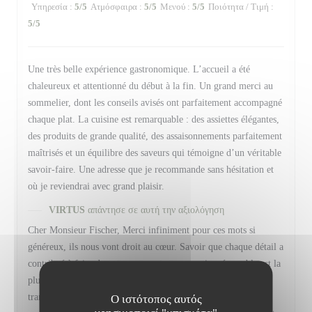
Υπηρεσία
:
5
/5
Ατμόσφαιρα
:
5
/5
Μενού
:
5
/5
Ποιότητα / Τιμή
:
5
/5
Une très belle expérience gastronomique. L’accueil a été
chaleureux et attentionné du début à la fin. Un grand merci au
sommelier, dont les conseils avisés ont parfaitement accompagné
chaque plat. La cuisine est remarquable : des assiettes élégantes,
des produits de grande qualité, des assaisonnements parfaitement
maîtrisés et un équilibre des saveurs qui témoigne d’un véritable
savoir-faire. Une adresse que je recommande sans hésitation et
où je reviendrai avec grand plaisir.
VIRTUS
απάντησε σε αυτή την αξιολόγηση
Cher Monsieur Fischer, Merci infiniment pour ces mots si
généreux, ils nous vont droit au cœur. Savoir que chaque détail a
contribué à faire de votre moment un souvenir mémorable est la
plus belle des récompenses pour toute notre équipe, et nous
transmettrons bien sûr vos compliments à Baptiste, notre
Ο ιστότοπος αυτός