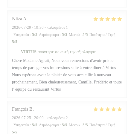
Nitza
A
2026-07-29
- 19:30 - καλεσμένοι 1
Υπηρεσία
:
5
/5
Ατμόσφαιρα
:
5
/5
Μενού
:
5
/5
Ποιότητα / Τιμή
:
5
/5
VIRTUS
απάντησε σε αυτή την αξιολόγηση
Chère Madame Agrait, Nous vous remercions d'avoir pris le
temps de partager vos impressions suite à votre dîner à Virtus.
Nous espérons avoir le plaisir de vous accueillir à nouveau
prochainement, Bien chaleureusement, Camille, Frédéric et toute
l' équipe du restaurant Virtus
François
B
2026-07-25
- 20:00 - καλεσμένοι 2
Υπηρεσία
:
5
/5
Ατμόσφαιρα
:
5
/5
Μενού
:
5
/5
Ποιότητα / Τιμή
:
5
/5