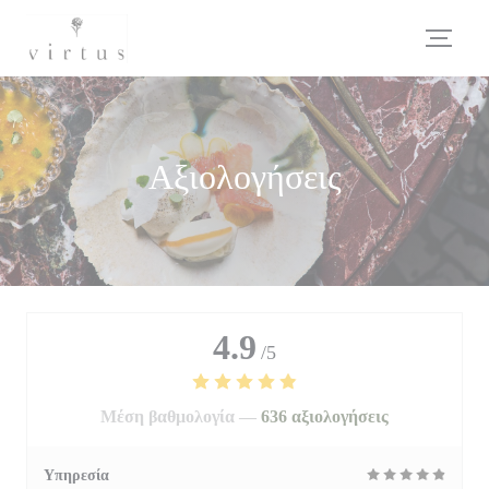
Πίνακας διαχείρισης "Μπισκότων" (Cookies)
Αξιολογήσεις
4.9
/5
Μέση βαθμολογία —
636 αξιολογήσεις
Υπηρεσία