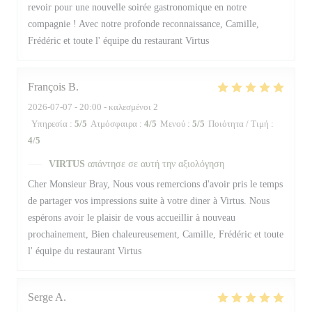
revoir pour une nouvelle soirée gastronomique en notre
compagnie ! Avec notre profonde reconnaissance, Camille,
Frédéric et toute l' équipe du restaurant Virtus
François
B
2026-07-07
- 20:00 - καλεσμένοι 2
Υπηρεσία
:
5
/5
Ατμόσφαιρα
:
4
/5
Μενού
:
5
/5
Ποιότητα / Τιμή
:
4
/5
VIRTUS
απάντησε σε αυτή την αξιολόγηση
Cher Monsieur Bray, Nous vous remercions d'avoir pris le temps
de partager vos impressions suite à votre diner à Virtus. Nous
espérons avoir le plaisir de vous accueillir à nouveau
prochainement, Bien chaleureusement, Camille, Frédéric et toute
l' équipe du restaurant Virtus
Serge
A