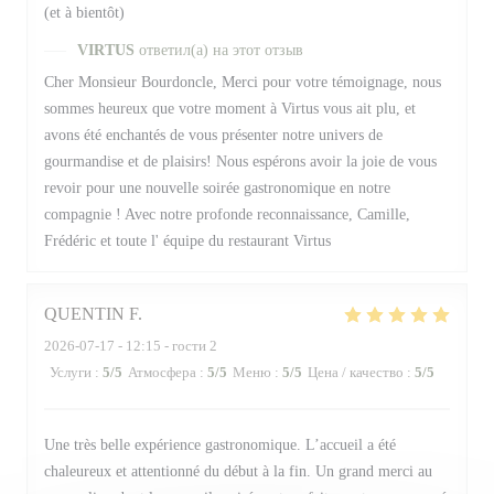
(et à bientôt)
VIRTUS
ответил(а) на этот отзыв
Cher Monsieur Bourdoncle, Merci pour votre témoignage, nous
sommes heureux que votre moment à Virtus vous ait plu, et
avons été enchantés de vous présenter notre univers de
gourmandise et de plaisirs! Nous espérons avoir la joie de vous
revoir pour une nouvelle soirée gastronomique en notre
compagnie ! Avec notre profonde reconnaissance, Camille,
Frédéric et toute l' équipe du restaurant Virtus
QUENTIN
F
2026-07-17
- 12:15 - гости 2
Услуги
:
5
/5
Атмосфера
:
5
/5
Меню
:
5
/5
Цена / качество
:
5
/5
Une très belle expérience gastronomique. L’accueil a été
chaleureux et attentionné du début à la fin. Un grand merci au