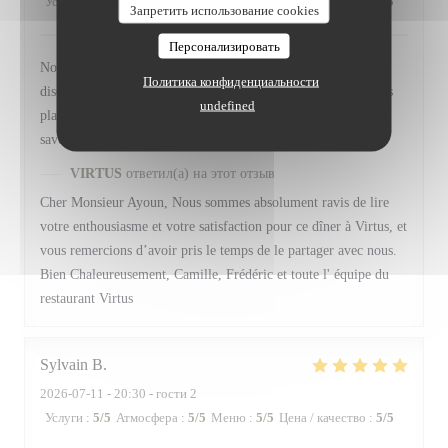
Услуги
:
5
/5
Атмосфера
:
4
/5
Меню
:
5
/5
Цена / качество
:
5
/5
Запретить использование cookies
Персонализировать
Nous avons apprécié le cadre est très agréable, la présence
Политика конфиденциальности
discrète et efficace du personnel, la description , le rythme des
undefined
plats, l'esthétique des assiettes, l'originalité et le mélange des
saveurs ex : Veau / Anchois. Ce fut une très belle découverte
VIRTUS
ответил(а) на этот отзыв
Cher Monsieur Ayoun, Nous sommes absolument ravis de lire
votre enthousiasme et votre satisfaction pour ce dîner à Virtus, et
vous remercions d’avoir pris le temps de le partager avec nous.
Bien Chaleureusement, Camille, Frédéric et toute l' équipe du
restaurant Virtus
Sylvain
B
2026-07-11
- 20:30 - гости 2
Услуги
:
5
/5
Атмосфера
:
5
/5
Меню
:
5
/5
Цена / качество
:
5
/5