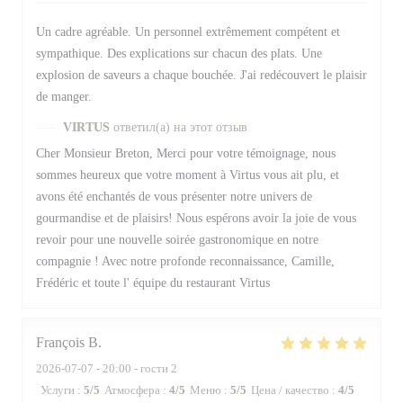
Un cadre agréable. Un personnel extrêmement compétent et
sympathique. Des explications sur chacun des plats. Une
explosion de saveurs a chaque bouchée. J'ai redécouvert le plaisir
de manger.
VIRTUS
ответил(а) на этот отзыв
Cher Monsieur Breton, Merci pour votre témoignage, nous
sommes heureux que votre moment à Virtus vous ait plu, et
avons été enchantés de vous présenter notre univers de
gourmandise et de plaisirs! Nous espérons avoir la joie de vous
revoir pour une nouvelle soirée gastronomique en notre
compagnie ! Avec notre profonde reconnaissance, Camille,
Frédéric et toute l' équipe du restaurant Virtus
François
B
2026-07-07
- 20:00 - гости 2
Услуги
:
5
/5
Атмосфера
:
4
/5
Меню
:
5
/5
Цена / качество
:
4
/5