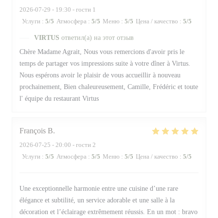
2026-07-29
- 19:30 - гости 1
Услуги
:
5
/5
Атмосфера
:
5
/5
Меню
:
5
/5
Цена / качество
:
5
/5
VIRTUS
ответил(а) на этот отзыв
Chère Madame Agrait, Nous vous remercions d'avoir pris le
temps de partager vos impressions suite à votre dîner à Virtus.
Nous espérons avoir le plaisir de vous accueillir à nouveau
prochainement, Bien chaleureusement, Camille, Frédéric et toute
l' équipe du restaurant Virtus
François
B
2026-07-25
- 20:00 - гости 2
Услуги
:
5
/5
Атмосфера
:
5
/5
Меню
:
5
/5
Цена / качество
:
5
/5
Une exceptionnelle harmonie entre une cuisine d’une rare
élégance et subtilité, un service adorable et une salle à la
décoration et l’éclairage extrêmement réussis. En un mot : bravo