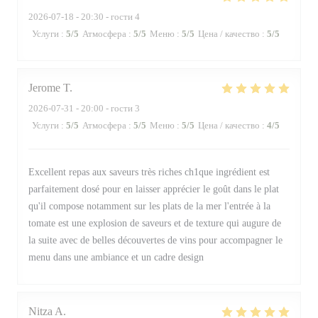
2026-07-18
- 20:30 - гости 4
Услуги
:
5
/5
Атмосфера
:
5
/5
Меню
:
5
/5
Цена / качество
:
5
/5
Jerome
T
2026-07-31
- 20:00 - гости 3
Услуги
:
5
/5
Атмосфера
:
5
/5
Меню
:
5
/5
Цена / качество
:
4
/5
Excellent repas aux saveurs très riches ch1que ingrédient est
parfaitement dosé pour en laisser apprécier le goût dans le plat
qu'il compose notamment sur les plats de la mer l'entrée à la
tomate est une explosion de saveurs et de texture qui augure de
la suite avec de belles découvertes de vins pour accompagner le
menu dans une ambiance et un cadre design
Nitza
A