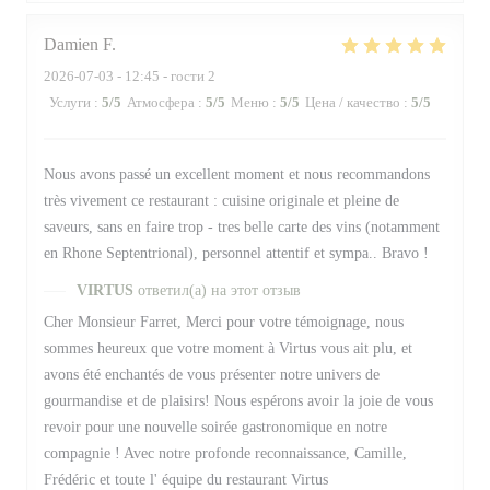
Damien
F
2026-07-03
- 12:45 - гости 2
Услуги
:
5
/5
Атмосфера
:
5
/5
Меню
:
5
/5
Цена / качество
:
5
/5
Nous avons passé un excellent moment et nous recommandons
très vivement ce restaurant : cuisine originale et pleine de
saveurs, sans en faire trop - tres belle carte des vins (notamment
en Rhone Septentrional), personnel attentif et sympa.. Bravo !
VIRTUS
ответил(а) на этот отзыв
Cher Monsieur Farret, Merci pour votre témoignage, nous
sommes heureux que votre moment à Virtus vous ait plu, et
avons été enchantés de vous présenter notre univers de
gourmandise et de plaisirs! Nous espérons avoir la joie de vous
revoir pour une nouvelle soirée gastronomique en notre
compagnie ! Avec notre profonde reconnaissance, Camille,
Frédéric et toute l' équipe du restaurant Virtus