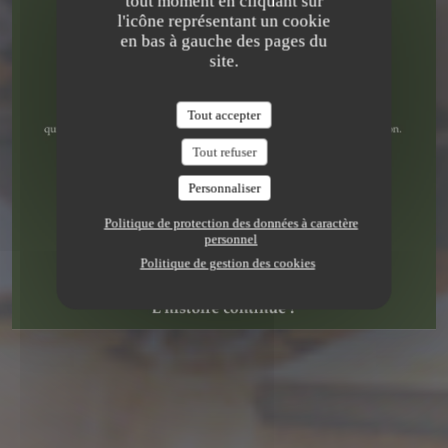
tout moment en cliquant sur
RÉSERVER
l'icône représentant un cookie
en bas à gauche des pages du
site.
Tout accepter
Tout refuser
Personnaliser
Politique de protection des données à caractère
personnel
Politique de gestion des cookies