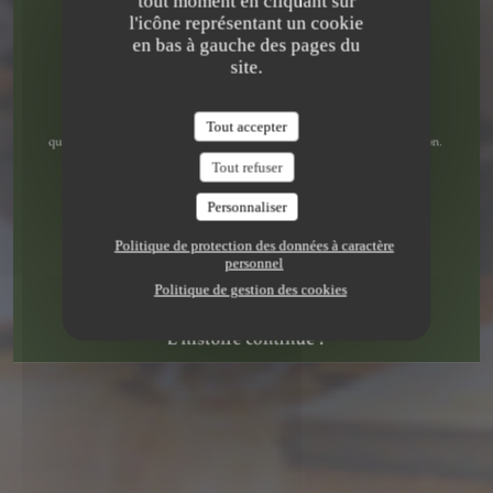
tout moment en cliquant sur
RÉSERVER
l'icône représentant un cookie
en bas à gauche des pages du
site.
Tout accepter
Tout refuser
Personnaliser
Politique de protection des données à caractère
personnel
Politique de gestion des cookies