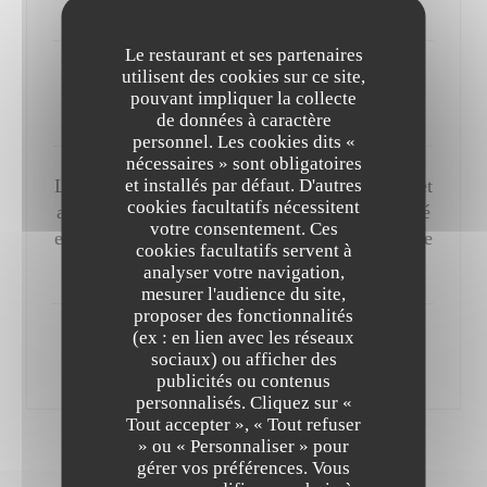
de veau
Le restaurant et ses partenaires
utilisent des cookies sur ce site,
Le fromage autrement, en fraîcheur
pouvant impliquer la collecte
25,00 EUR
de données à caractère
personnel. Les cookies dits «
nécessaires » sont obligatoires
et installés par défaut. D'autres
La gourmandise de la fraise Dream, en confit et
cookies facultatifs nécessitent
au naturel, plaisir d’un sorbet de yaourt acidulé
votre consentement. Ces
enrobé d’un nuage de livèche, biscuit d’amande
cookies facultatifs servent à
croquant et fraîcheur d’une eau de gariguette
analyser votre navigation,
mesurer l'audience du site,
proposer des fonctionnalités
(ex : en lien avec les réseaux
Route des Vins en 6 Verres
sociaux) ou afficher des
120,00 EUR
publicités ou contenus
personnalisés. Cliquez sur «
Tout accepter », « Tout refuser
» ou « Personnaliser » pour
gérer vos préférences. Vous